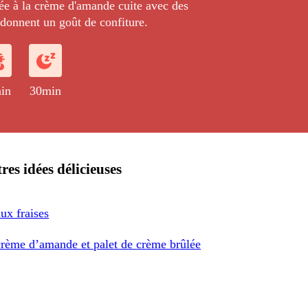
ée à la crème d'amande cuite avec des
i donnent un goût de confiture.
in
30min
res idées délicieuses
aux fraises
crème d’amande et palet de crème brûlée