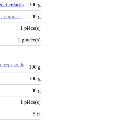
s et créatifs
100
g
30
g
 la mode -
1
pièce(s)
1
pincée(s)
ntreprise de
100
g
100
g
80
g
1
pièce(s)
5
cl