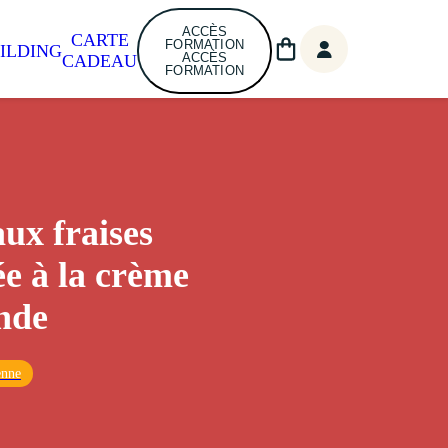
ACCÈS
CARTE
FORMATION
ILDING
ACCÈS
CADEAU
FORMATION
aux fraises
ée à la crème
nde
enne