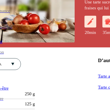
Une tarte sucr
fraises qui lu
enance
ménager
20min
35m
al
ion
D’aut
.
Tarte 
Tarte 
-être
250
g
re
125
g