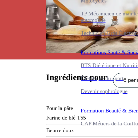
Motocycles
TP Mécanicien de maint
automobile
Technicien Gros Électro
Formations
Santé & Soci
BTS Diététique et Nutrit
Ingrédients pour
Diététique du sport
6 pers
Devenir sophrologue
Pour la pâte
Formation
Beauté & Bien
Farine de blé T55
CAP Métiers de la Coiffu
Beurre doux