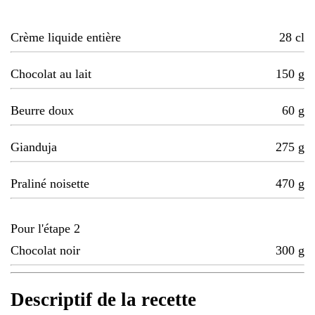
Crème liquide entière
28
cl
Chocolat au lait
150
g
Beurre doux
60
g
Gianduja
275
g
Praliné noisette
470
g
Pour l'étape 2
Chocolat noir
300
g
Descriptif de la recette