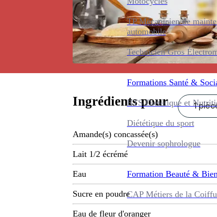
Motocycles
TP Mécanicien de maint
automobile
Technicien Gros Électro
Formations
Santé & Soci
Ingrédients pour
BTS Diététique et Nutrit
1 pièc
Diététique du sport
Amande(s) concassée(s)
Devenir sophrologue
Lait 1/2 écrémé
Formation
Beauté & Bien
Eau
Sucre en poudre
CAP Métiers de la Coiffu
Eau de fleur d'oranger