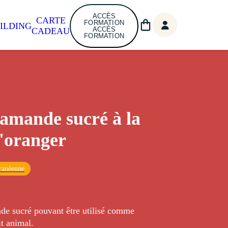
ACCÈS
CARTE
FORMATION
ILDING
ACCÈS
CADEAU
FORMATION
'amande sucré à la
d'oranger
ranéenne
nde sucré pouvant être utilisé comme
it animal.