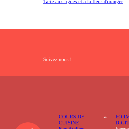
Tarte aux figues et à la fleur d'oranger
Suivez nous !
COURS DE
FORM
CUISINE
DIGI
Nos Ateliers
Forma