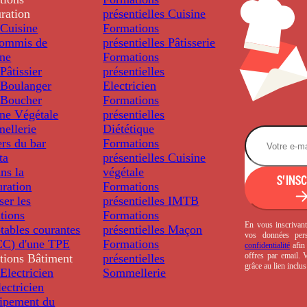
ration
présentielles
Cuisine
Cuisine
Formations
ommis de
présentielles
Pâtisserie
ine
Formations
âtissier
présentielles
Boulanger
Electricien
Boucher
Formations
ine Végétale
présentielles
ellerie
Diététique
rs du bar
Formations
ta
présentielles
Cuisine
ns la
végétale
S'INS
uration
Formations
ser les
présentielles
IMTB
tions
Formations
En vous inscrivant
tables courantes
présentielles
Maçon
vos données per
C) d'une TPE
Formations
confidentialité
afin 
offres par email.
tions
Bâtiment
présentielles
grâce au lien inclu
Electricien
Sommellerie
ectricien
uipement du