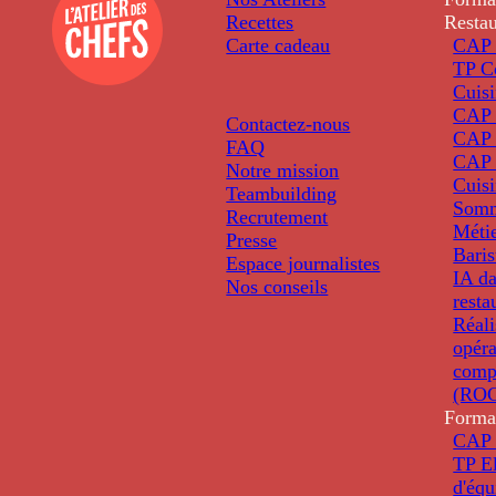
Recettes
Restau
Carte cadeau
CAP 
TP C
Cuis
CAP P
Contactez-nous
CAP 
FAQ
CAP 
Notre mission
Cuis
Teambuilding
Somm
Recrutement
Métie
Presse
Baris
Espace journalistes
IA da
Nos conseils
resta
Réali
opéra
comp
(ROC
Forma
CAP 
TP El
d'éq