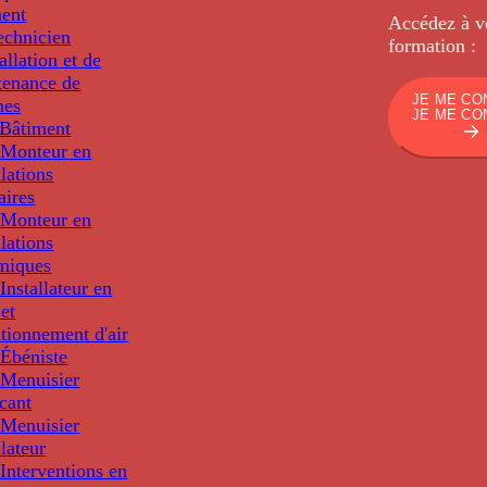
ment
Accédez à v
echnicien
formation :
tallation et de
tenance de
JE ME CO
nes
JE ME CO
Bâtiment
Monteur en
llations
aires
Monteur en
llations
miques
nstallateur en
 et
tionnement d'air
Ébéniste
Menuisier
cant
Menuisier
llateur
Interventions en