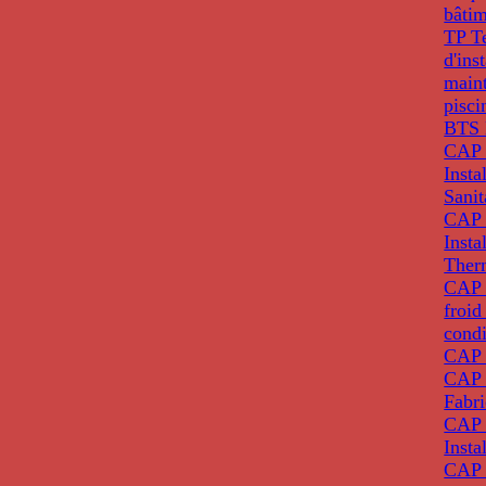
bâti
TP T
d'ins
main
pisci
BTS 
CAP 
Insta
Sanit
CAP 
Insta
Ther
CAP I
froid
condi
CAP 
CAP 
Fabri
CAP 
Insta
CAP 