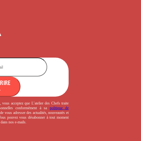
CRIRE
, vous acceptez que L’atelier des Chefs traite
sonnelles conformément à sa
politique de
de vous adresser des actualités, nouveautés et
 Vous pouvez vous désabonner à tout moment
s dans nos e-mails.