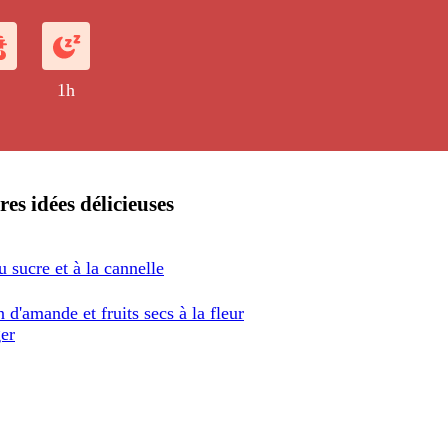
1h
res idées délicieuses
u sucre et à la cannelle
d'amande et fruits secs à la fleur
ger