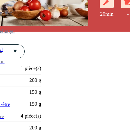
chaque étage.
enance
20min
-
ménager
al
.
ion
1
pièce(s)
200
g
150
g
150
g
-être
4
pièce(s)
re
200
g