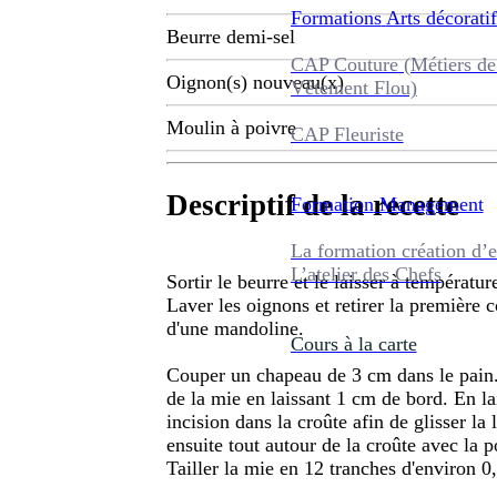
Formations
Arts décoratif
Beurre demi-sel
CAP Couture (Métiers de
Oignon(s) nouveau(x)
Vêtement Flou)
Moulin à poivre
CAP Fleuriste
Descriptif de la recette
Formation
Management
La formation création d’e
L’atelier des Chefs
Sortir le beurre et le laisser à températu
Laver les oignons et retirer la première co
d'une mandoline.
Cours à la carte
Couper un chapeau de 3 cm dans le pain. 
de la mie en laissant 1 cm de bord. En l
incision dans la croûte afin de glisser la
ensuite tout autour de la croûte avec la p
Tailler la mie en 12 tranches d'environ 0