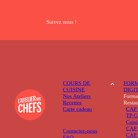
Suivez nous !
COURS DE
FORM
CUISINE
DIGI
Nos Ateliers
Forma
Recettes
Restau
Carte cadeau
CAP 
TP C
Cuis
CAP P
Contactez-nous
CAP 
FAQ