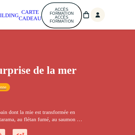
ACCÈS
CARTE
FORMATION
ILDING
ACCÈS
CADEAU
FORMATION
urprise de la mer
enne
ain dont la mie est transformée en
tarama, au flétan fumé, au saumon et
d'oignons, aux oeufs de lump rouges et
 est reconstitué pour une surprise à