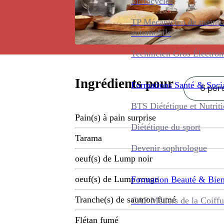
Motocycles
TP Mécanicien de maint
automobile
Technicien Gros Électro
Ingrédients pour
Formations
Santé & Soci
6 pers
BTS Diététique et Nutrit
Pain(s) à pain surprise
Diététique du sport
Tarama
Devenir sophrologue
oeuf(s) de Lump noir
oeuf(s) de Lump rouge
Formation
Beauté & Bien
Tranche(s) de saumon fumé
CAP Métiers de la Coiffu
Flétan fumé