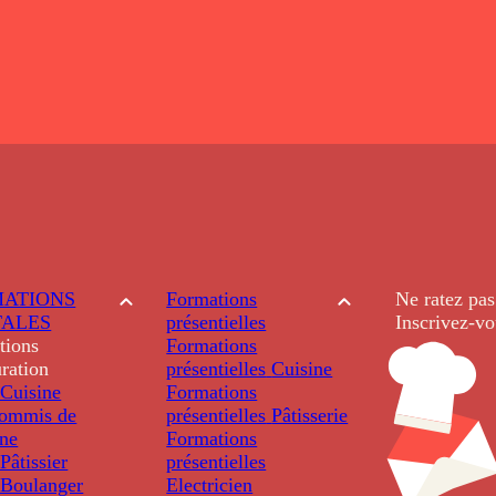
ATIONS
Formations
Ne ratez pas
TALES
présentielles
Inscrivez-vo
tions
Formations
ration
présentielles
Cuisine
Cuisine
Formations
ommis de
présentielles
Pâtisserie
ine
Formations
âtissier
présentielles
Boulanger
Electricien