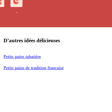
-
D’autres idées délicieuses
Petits pains tabatière
Petits pains de tradition française