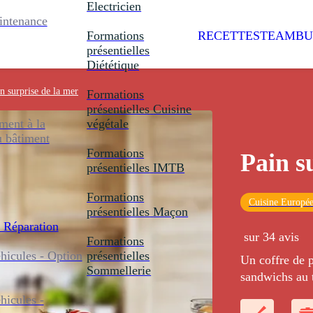
Electricien
intenance
Formations
RECETTES
TEAMBU
présentielles
Diététique
n surprise de la mer
Formations
présentielles
Cuisine
ent à la
végétale
u bâtiment
Formations
Pain s
présentielles
IMTB
Formations
Cuisine Europé
présentielles
Maçon
 Réparation
sur 34 avis
Formations
icules - Option
présentielles
Un coffre de p
Sommellerie
sandwichs au 
aux lamelles 
icules -
noirs. Le tout