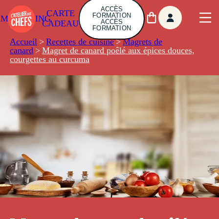
ACCÈS
CARTE
FORMATION
AMBUILDING
ACCÈS
CADEAU
FORMATION
Accueil
>
Recettes de cuisine
>
Magrets de
canard
>
Magret de canard poêlé aux épices douces,
courgettes au curcuma