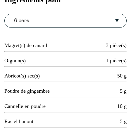
6 pers.
Magret(s) de canard
3
pièce(s)
Oignon(s)
1
pièce(s)
Abricot(s) sec(s)
50
g
Poudre de gingembre
5
g
Cannelle en poudre
10
g
Ras el hanout
5
g