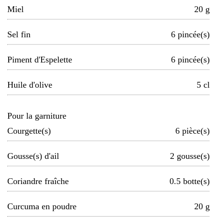
Miel
20
g
Sel fin
6
pincée(s)
Piment d'Espelette
6
pincée(s)
Huile d'olive
5
cl
Pour la garniture
Courgette(s)
6
pièce(s)
Gousse(s) d'ail
2
gousse(s)
Coriandre fraîche
0.5
botte(s)
Curcuma en poudre
20
g