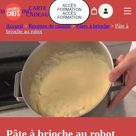
ACCÈS
CARTE
FORMATION
AMBUILDING
ACCÈS
CADEAU
FORMATION
Accueil
>
Recettes de cuisine
>
Pâtes à brioche
>
Pâte à
brioche au robot
Pâte à brioche au robot