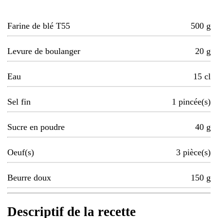
Farine de blé T55
500
g
Levure de boulanger
20
g
Eau
15
cl
Sel fin
1
pincée(s)
Sucre en poudre
40
g
Oeuf(s)
3
pièce(s)
Beurre doux
150
g
Descriptif de la recette