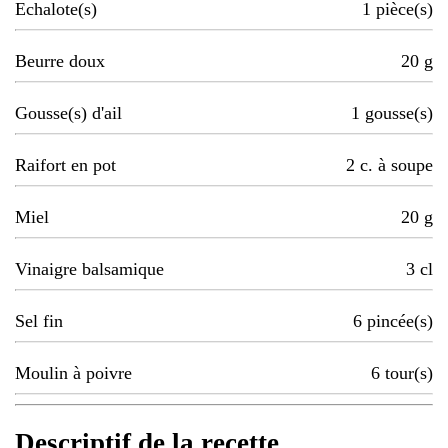
Echalote(s)
1
pièce(s)
Beurre doux
20
g
Gousse(s) d'ail
1
gousse(s)
Raifort en pot
2
c. à soupe
Miel
20
g
Vinaigre balsamique
3
cl
Sel fin
6
pincée(s)
Moulin à poivre
6
tour(s)
Descriptif de la recette