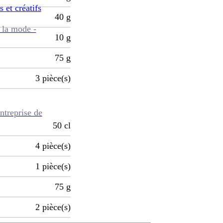
s et créatifs
40
g
 la mode -
10
g
75
g
3
pièce(s)
ntreprise de
50
cl
4
pièce(s)
1
pièce(s)
75
g
2
pièce(s)