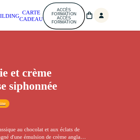
ACCÈS
CARTE
FORMATION
ILDING
ACCÈS
CADEAU
FORMATION
e et crème
se siphonnée
ine
ssique au chocolat et aux éclats de
gné d'une émulsion de crème anglaise