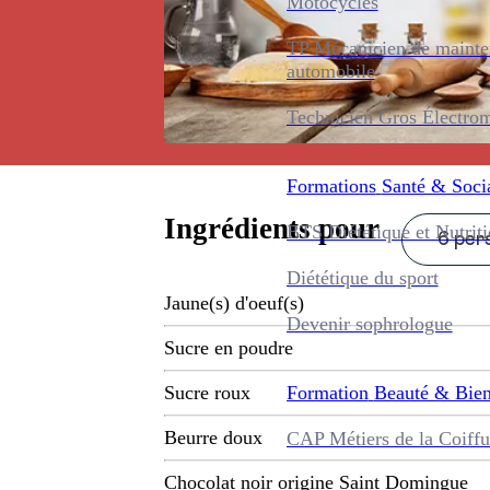
Motocycles
TP Mécanicien de maint
automobile
Technicien Gros Électro
Formations
Santé & Soci
Ingrédients pour
BTS Diététique et Nutrit
6 pers
Diététique du sport
Jaune(s) d'oeuf(s)
Devenir sophrologue
Sucre en poudre
Formation
Beauté & Bien
Sucre roux
Beurre doux
CAP Métiers de la Coiffu
Chocolat noir origine Saint Domingue