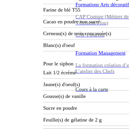
Formations
Arts décoratif
Farine de blé T55
CAP Couture (Métiers de
Cacao en poudre non sucré
Vêtement Flou)
Cerneau(x) de noix concassée(s)
CAP Fleuriste
Blanc(s) d'oeuf
Formation
Management
Pour le siphon
La formation création d’e
L’atelier des Chefs
Lait 1/2 écrémé
Jaune(s) d'oeuf(s)
Cours à la carte
Gousse(s) de vanille
Sucre en poudre
Feuille(s) de gélatine de 2 g