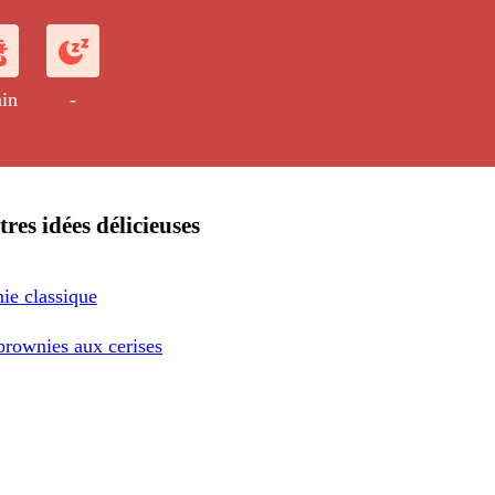
de d'un siphon.
in
-
res idées délicieuses
ie classique
brownies aux cerises