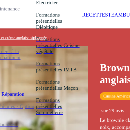
Electricien
intenance
Formations
RECETTES
TEAMBU
présentielles
Diététique
et crème anglaise siphonnée
Formations
présentielles
Cuisine
ent à la
végétale
u bâtiment
Formations
Browni
présentielles
IMTB
anglai
Formations
présentielles
Maçon
 Réparation
Cuisine América
Formations
icules - Option
présentielles
sur 29 avis
Sommellerie
Le brownie cla
icules -
noix, accompa