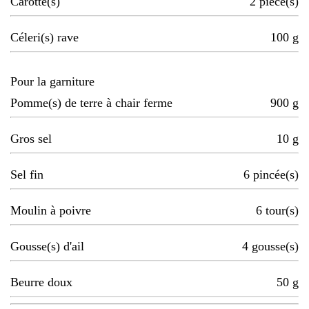
Carotte(s)
2
pièce(s)
Céleri(s) rave
100
g
Pour la garniture
Pomme(s) de terre à chair ferme
900
g
Gros sel
10
g
Sel fin
6
pincée(s)
Moulin à poivre
6
tour(s)
Gousse(s) d'ail
4
gousse(s)
Beurre doux
50
g