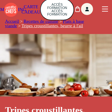
ACCÈS
CARTE
FORMATION
AMBUILDING
ACCÈS
CADEAU
FORMATION
Accueil
>
Recettes de cuisine
>
Plats à base
viande
>
Tripes croustillantes, beurre à l'ail
Tripes croustillantes,