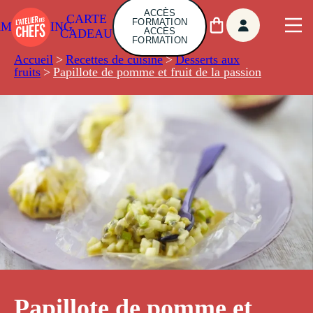
ACCÈS
CARTE
FORMATION
AMBUILDING
ACCÈS
CADEAU
FORMATION
Accueil
>
Recettes de cuisine
>
Desserts aux
fruits
>
Papillote de pomme et fruit de la passion
Papillote de pomme et