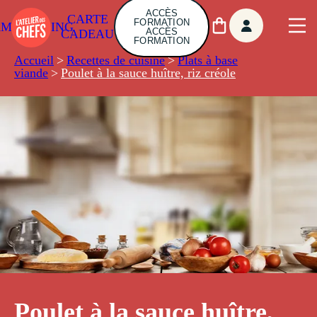
ACCÈS
CARTE
FORMATION
AMBUILDING
ACCÈS
CADEAU
FORMATION
Accueil
>
Recettes de cuisine
>
Plats à base
viande
>
Poulet à la sauce huître, riz créole
Poulet à la sauce huître,