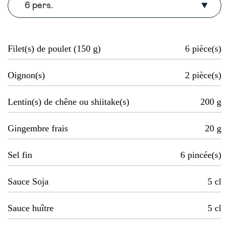
6 pers.
Filet(s) de poulet (150 g)
6
pièce(s)
Oignon(s)
2
pièce(s)
Lentin(s) de chêne ou shiitake(s)
200
g
Gingembre frais
20
g
Sel fin
6
pincée(s)
Sauce Soja
5
cl
Sauce huître
5
cl