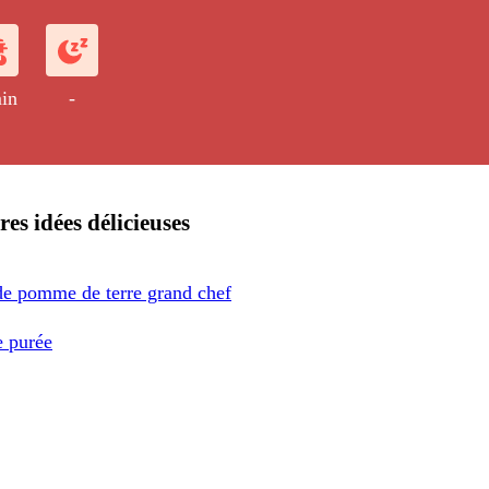
in
-
res idées délicieuses
de pomme de terre grand chef
 purée