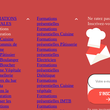
ATIONS
Formations
Ne ratez pas
TALES
présentielles
Inscrivez-vo
tions
Formations
ration
présentielles
Cuisine
Cuisine
Formations
ommis de
présentielles
Pâtisserie
ine
Formations
âtissier
présentielles
Boulanger
Electricien
Boucher
Formations
ine Végétale
présentielles
ellerie
Diététique
rs du bar
Formations
ta
présentielles
Cuisine
ns la
végétale
S'INS
uration
Formations
ser les
présentielles
IMTB
tions
Formations
En vous inscrivant