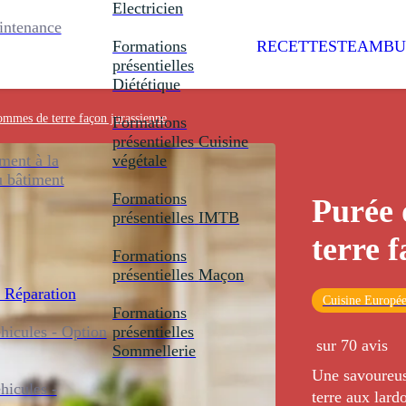
Electricien
intenance
Formations
RECETTES
TEAMBU
présentielles
Diététique
ommes de terre façon jurassienne
Formations
présentielles
Cuisine
ent à la
végétale
u bâtiment
Formations
Purée
présentielles
IMTB
terre 
Formations
présentielles
Maçon
 Réparation
Cuisine Europé
Formations
icules - Option
présentielles
sur 70 avis
Sommellerie
Une savoureus
icules -
terre aux lard