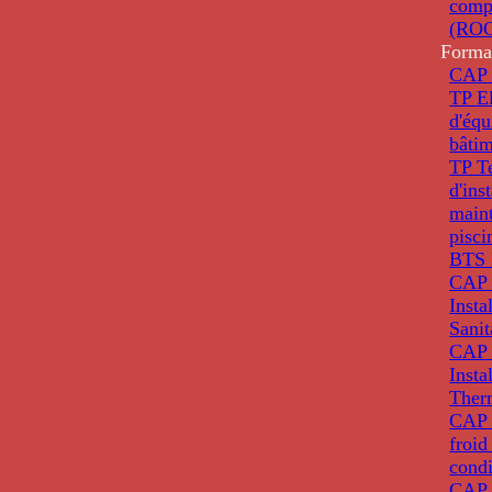
comp
(ROC
Forma
CAP 
TP El
d'éq
bâti
TP T
d'ins
main
pisci
BTS 
CAP 
Insta
Sanit
CAP 
Insta
Ther
CAP I
froid
condi
CAP 