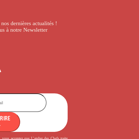
 nos dernières
actualités !
us à notre Newsletter
.
CRIRE
, vous acceptez que L’atelier des Chefs traite