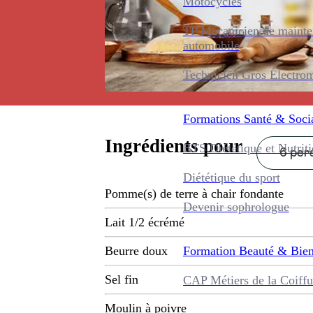
Motocycles
TP Mécanicien de maint
automobile
Technicien Gros Électro
Formations
Santé & Soci
Ingrédients pour
BTS Diététique et Nutrit
6 pers
Diététique du sport
Pomme(s) de terre à chair fondante
Devenir sophrologue
Lait 1/2 écrémé
Formation
Beauté & Bien
Beurre doux
Sel fin
CAP Métiers de la Coiffu
Moulin à poivre