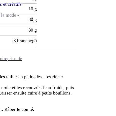
s et créatifs
10
g
 la mode -
80
g
80
g
3
branche(s)
ntreprise de
es tailler en petits dés. Les rincer
role et les recouvrir d'eau froide, puis
Laisser ensuite cuire à petits bouillons,
lat. Râper le comté.