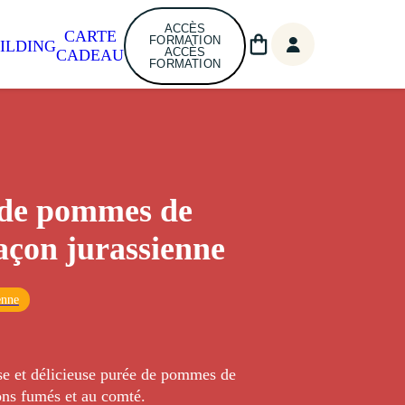
ACCÈS
CARTE
FORMATION
ILDING
ACCÈS
CADEAU
FORMATION
 de pommes de
façon jurassienne
enne
e et délicieuse purée de pommes de
ons fumés et au comté.