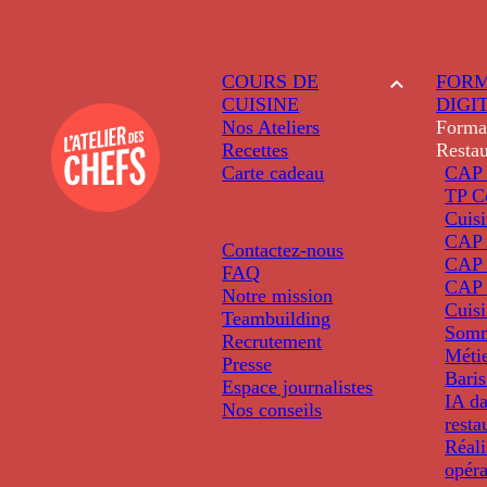
COURS DE
FORM
CUISINE
DIGI
Nos Ateliers
Forma
Recettes
Restau
Carte cadeau
CAP 
TP C
Cuis
CAP P
Contactez-nous
CAP 
FAQ
CAP 
Notre mission
Cuis
Teambuilding
Somm
Recrutement
Métie
Presse
Baris
Espace journalistes
IA da
Nos conseils
resta
Réali
opéra