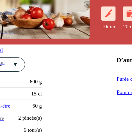
enance
10min
20m
ménager
al
D’aut
ion
.
Purée 
600
g
Pomme
15
cl
-être
60
g
2
pincée(s)
re
6
tour(s)