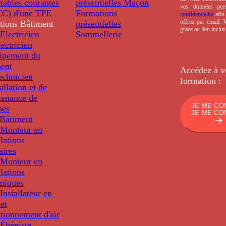
tables courantes
présentielles
Maçon
vos données per
C) d'une TPE
Formations
confidentialité
afin 
offres par email.
tions
Bâtiment
présentielles
grâce au lien inclu
Electricien
Sommellerie
ectricien
uipement du
ment
Accédez à v
echnicien
formation :
tallation et de
tenance de
JE ME CO
nes
JE ME CO
Bâtiment
Monteur en
llations
aires
Monteur en
llations
miques
nstallateur en
 et
tionnement d'air
Ébéniste