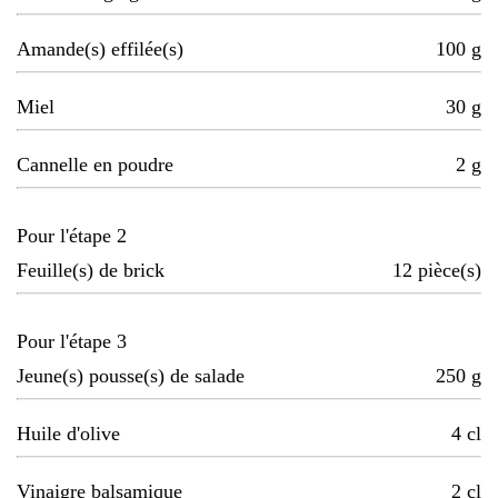
Amande(s) effilée(s)
100
g
Miel
30
g
Cannelle en poudre
2
g
Pour l'étape 2
Feuille(s) de brick
12
pièce(s)
Pour l'étape 3
Jeune(s) pousse(s) de salade
250
g
Huile d'olive
4
cl
Vinaigre balsamique
2
cl