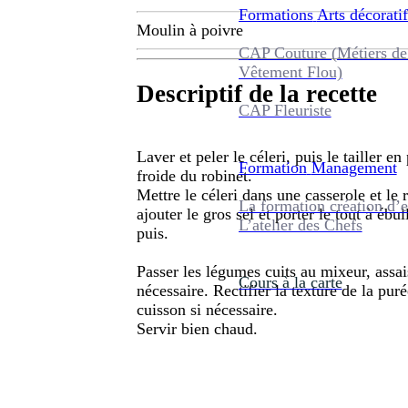
Formations
Arts décoratif
Moulin à poivre
CAP Couture (Métiers de
Vêtement Flou)
Descriptif de la recette
CAP Fleuriste
Laver et peler le céleri, puis le tailler en
Formation
Management
froide du robinet.
Mettre le céleri dans une casserole et le r
La formation création d’e
ajouter le gros sel et porter le tout à ébul
L’atelier des Chefs
puis.
Passer les légumes cuits au mixeur, assais
Cours à la carte
nécessaire. Rectifier la texture de la pur
cuisson si nécessaire.
Servir bien chaud.