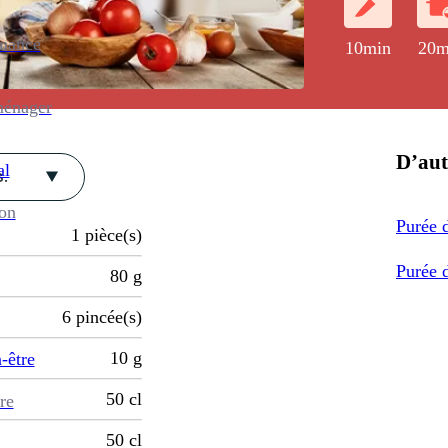
enance
10min
20m
ménager
D’aut
al
.
ion
Purée 
1
pièce(s)
Purée d
80
g
6
pincée(s)
10
g
-être
50
cl
re
50
cl