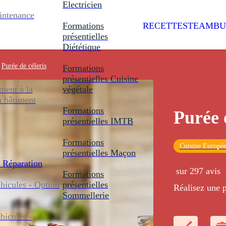
Electricien
intenance
Formations
RECETTES
TEAMBU
présentielles
Diététique
Purée de céleris
Formations
présentielles
Cuisine
ent à la
végétale
u bâtiment
Formations
Purée 
présentielles
IMTB
Formations
Cuisine Europé
présentielles
Maçon
 Réparation
sur 297 avis
Formations
icules - Option
présentielles
Réalisez une p
Sommellerie
icules -