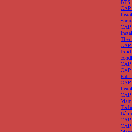
BTS 
CAP 
Insta
Sanit
CAP 
Insta
Ther
CAP I
froid
condi
CAP 
CAP 
Fabri
CAP 
Insta
CAP 
Main
Tech
Bâti
CAP
CAP 
Mosa