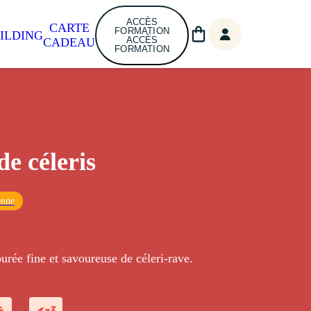
ACCÈS
CARTE
FORMATION
ILDING
ACCÈS
CADEAU
FORMATION
de céleris
enne
urée fine et savoureuse de céleri-rave.