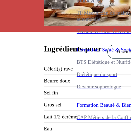
Motocycles
TP Mécanicien de maint
automobile
Technicien Gros Électro
Ingrédients pour
Formations
Santé & Soci
6 pers
BTS Diététique et Nutrit
Céleri(s) rave
Diététique du sport
Beurre doux
Devenir sophrologue
Sel fin
Gros sel
Formation
Beauté & Bien
Lait 1/2 écrémé
CAP Métiers de la Coiffu
Eau