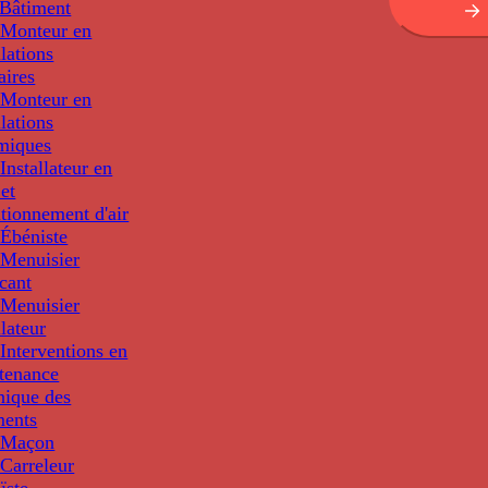
Bâtiment
Monteur en
llations
aires
Monteur en
llations
miques
nstallateur en
 et
tionnement d'air
Ébéniste
Menuisier
cant
Menuisier
llateur
Interventions en
tenance
nique des
ments
 Maçon
Carreleur
ïste