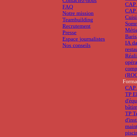
Contactez-nous
CAP 
FAQ
CAP 
Notre mission
Cuis
Teambuilding
Somm
Recrutement
Métie
Presse
Baris
Espace journalistes
IA da
Nos conseils
resta
Réali
opéra
comp
(ROC
Forma
CAP 
TP El
d'éq
bâti
TP T
d'ins
main
pisci