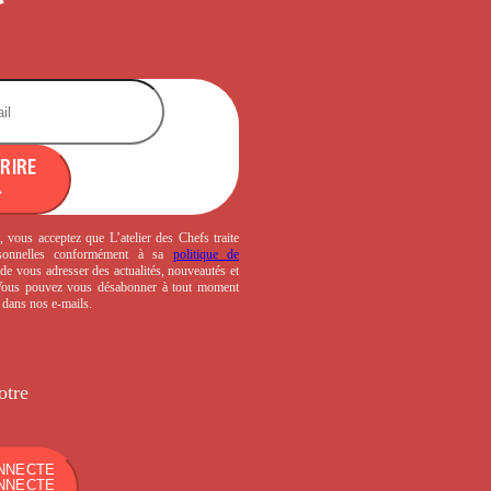
CRIRE
, vous acceptez que L’atelier des Chefs traite
sonnelles conformément à sa
politique de
de vous adresser des actualités, nouveautés et
 Vous pouvez vous désabonner à tout moment
s dans nos e-mails.
otre
NNECTE
NNECTE