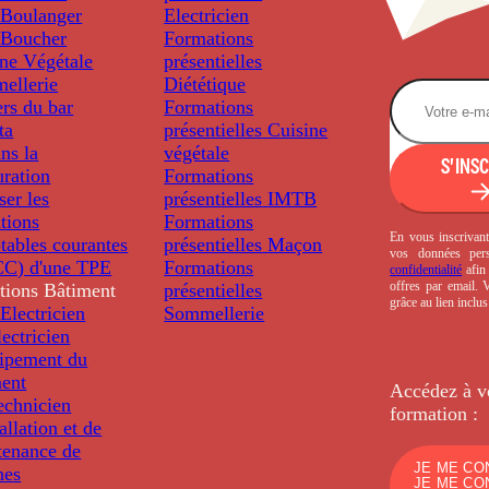
Boulanger
Electricien
Boucher
Formations
ine Végétale
présentielles
ellerie
Diététique
rs du bar
Formations
ta
présentielles
Cuisine
ns la
végétale
S'INS
uration
Formations
ser les
présentielles
IMTB
tions
Formations
En vous inscrivant
tables courantes
présentielles
Maçon
vos données per
C) d'une TPE
Formations
confidentialité
afin 
offres par email.
tions
Bâtiment
présentielles
grâce au lien inclu
Electricien
Sommellerie
ectricien
uipement du
ment
Accédez à v
echnicien
formation :
tallation et de
tenance de
JE ME CO
nes
JE ME CO