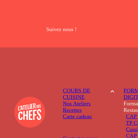
Suivez nous !
COURS DE
FORM
CUISINE
DIGI
Nos Ateliers
Forma
Recettes
Restau
Carte cadeau
CAP 
TP C
Cuis
CAP P