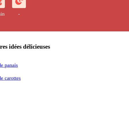
in
-
res idées délicieuses
de panais
e carottes