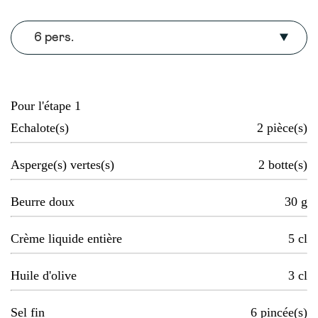
6 pers.
Pour l'étape 1
Echalote(s)
2
pièce(s)
Asperge(s) vertes(s)
2
botte(s)
Beurre doux
30
g
Crème liquide entière
5
cl
Huile d'olive
3
cl
Sel fin
6
pincée(s)