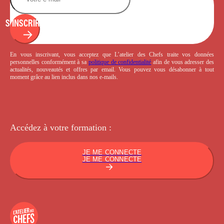
S'INSCRIRE
En vous inscrivant, vous acceptez que L’atelier des Chefs traite vos données
personnelles conformément à sa
politique de confidentialité
afin de vous adresser des
actualités, nouveautés et offres par email. Vous pouvez vous désabonner à tout
moment grâce au lien inclus dans nos e-mails.
Accédez à votre
formation :
JE ME CONNECTE
JE ME CONNECTE