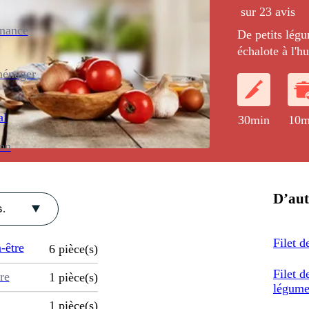
sur 23 avis
enance
De petits légu
échalote à l'hu
sous un filet d
ménager
accompagné d'
noisette.
al
30min
10m
ion
D’aut
.
Filet d
-être
6
pièce(s)
Filet d
re
1
pièce(s)
légume
1
pièce(s)