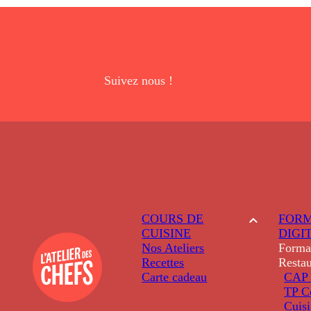
Suivez nous !
COURS DE
FORM
CUISINE
DIGI
Nos Ateliers
Forma
Recettes
Restau
Carte cadeau
CAP 
TP C
Cuis