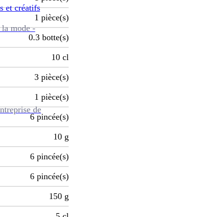
s et créatifs
1
pièce(s)
 la mode -
0.3
botte(s)
10
cl
3
pièce(s)
1
pièce(s)
ntreprise de
6
pincée(s)
10
g
6
pincée(s)
6
pincée(s)
150
g
5
cl