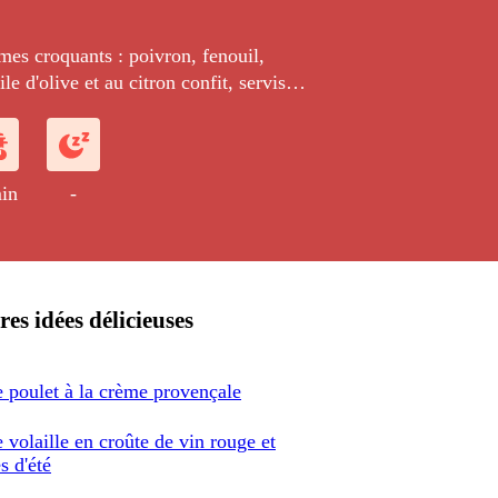
mes croquants : poivron, fenouil,
ile d'olive et au citron confit, servis
e rouget rôti au four. Le tout est
un fromage blanc relevé à l'huile de
in
-
res idées délicieuses
e poulet à la crème provençale
e volaille en croûte de vin rouge et
s d'été