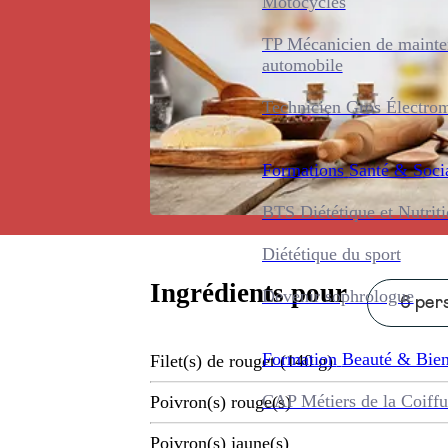
Motocycles
TP Mécanicien de maint
automobile
Technicien Gros Électro
Formations
Santé & Soci
BTS Diététique et Nutrit
Diététique du sport
Ingrédients pour
Devenir sophrologue
6 pers
Formation
Beauté & Bien
Filet(s) de rouget (140 g)
CAP Métiers de la Coiffu
Poivron(s) rouge(s)
Poivron(s) jaune(s)