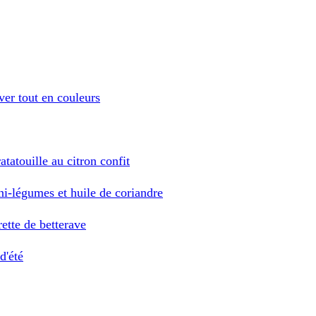
iver tout en couleurs
atatouille au citron confit
ini-légumes et huile de coriandre
rette de betterave
d'été