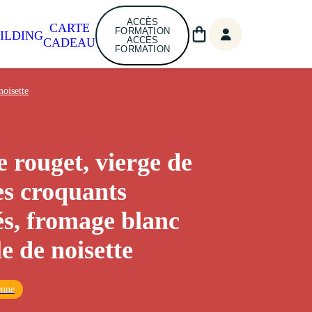
ACCÈS
CARTE
FORMATION
ILDING
ACCÈS
CADEAU
FORMATION
noisette
e rouget, vierge de
s croquants
és, fromage blanc
le de noisette
enne