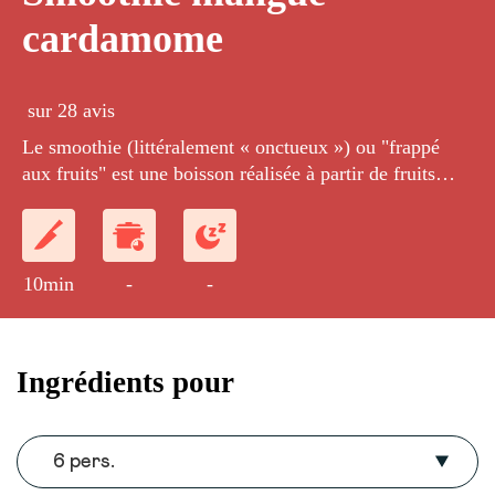
cardamome
sur 28 avis
Le smoothie (littéralement « onctueux ») ou "frappé
aux fruits" est une boisson réalisée à partir de fruits
frais. Il est ici préparé avec des mangues et de la
cardamome, ainsi qu'avec du yaourt pour lui donner de
l'onctuosité.
10min
-
-
Ingrédients pour
6 pers.