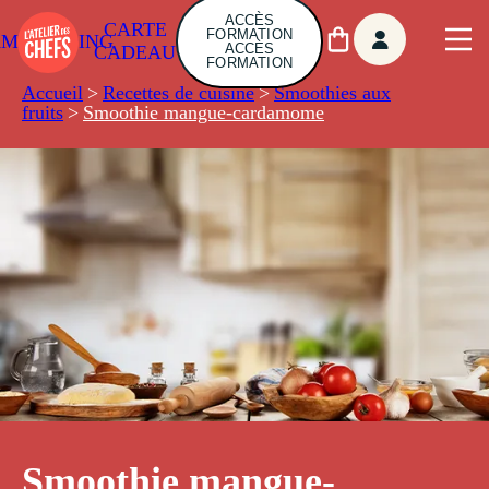
ACCÈS
CARTE
FORMATION
AMBUILDING
ACCÈS
CADEAU
FORMATION
Accueil
>
Recettes de cuisine
>
Smoothies aux
fruits
>
Smoothie mangue-cardamome
Smoothie mangue-