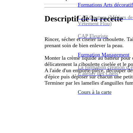
Formations
Arts décoratif
CAP Couture (Métiers de
Descriptif de la recette
Vêtement Flou)
CAP Fleuriste
Rincer, sécher et ciseler la ciboulette. Ta
prenant soin de bien enlever la peau.
Formation
Management
Monter la crème liquide au batteur pour o
délicatement la ciboulette ciselée et le po
La formation création d’e
A l'aide d'un emporte-pièce, découper de
L’atelier des Chefs
d'épice puis déposer sur chacun une petite
Terminer par les lamelles d'anguilles fu
Cours à la carte