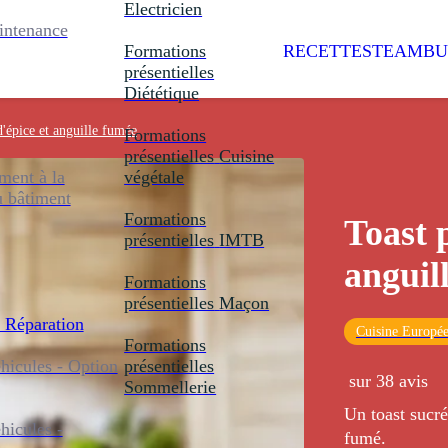
Electricien
intenance
Formations
RECETTES
TEAMBU
présentielles
Diététique
d'épice et anguille fumée
Formations
présentielles
Cuisine
ent à la
végétale
u bâtiment
Formations
Toast 
présentielles
IMTB
anguil
Formations
présentielles
Maçon
 Réparation
Cuisine Europé
Formations
icules - Option
présentielles
sur 38 avis
Sommellerie
Un toast sucré
icules -
fumé.