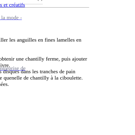
s et créatifs
 la mode -
iller les anguilles en fines lamelles en
btenir une chantilly ferme, puis ajouter
ivre.
ntreprise de
s disques dans les tranches de pain
 quenelle de chantilly à la ciboulette.
mées.