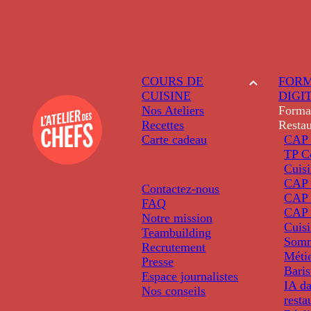
COURS DE
FORM
CUISINE
DIGI
Nos Ateliers
Forma
Recettes
Restau
Carte cadeau
CAP 
TP C
Cuis
CAP P
Contactez-nous
CAP 
FAQ
CAP 
Notre mission
Cuis
Teambuilding
Somm
Recrutement
Métie
Presse
Baris
Espace journalistes
IA da
Nos conseils
resta