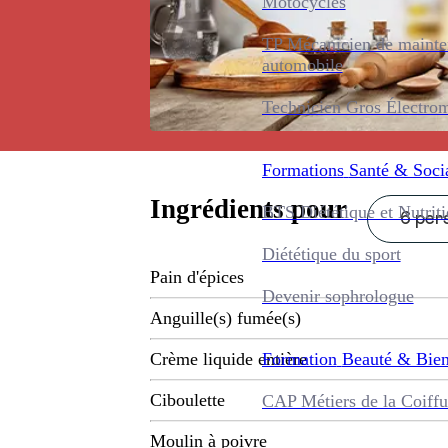
Motocycles
TP Mécanicien de maint
automobile
Technicien Gros Électro
Formations
Santé & Soci
Ingrédients pour
BTS Diététique et Nutrit
6 pers
Diététique du sport
Pain d'épices
Devenir sophrologue
Anguille(s) fumée(s)
Formation
Beauté & Bien
Crème liquide entière
Ciboulette
CAP Métiers de la Coiffu
Moulin à poivre