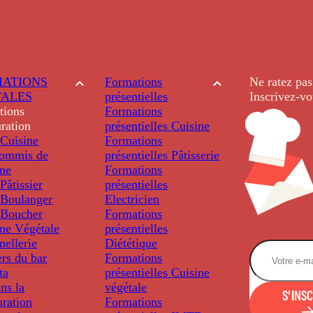
ATIONS
Formations
Ne ratez pas
TALES
présentielles
Inscrivez-vo
tions
Formations
ration
présentielles
Cuisine
Cuisine
Formations
ommis de
présentielles
Pâtisserie
ine
Formations
âtissier
présentielles
Boulanger
Electricien
Boucher
Formations
ine Végétale
présentielles
ellerie
Diététique
rs du bar
Formations
ta
présentielles
Cuisine
ns la
végétale
S'INS
uration
Formations