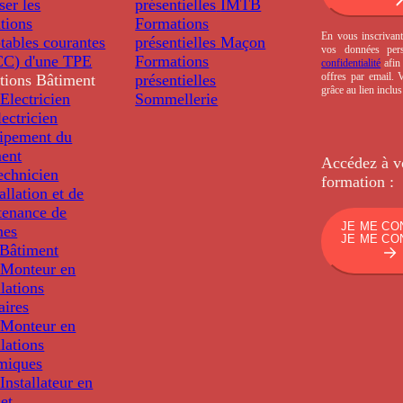
ser les
présentielles
IMTB
tions
Formations
En vous inscrivant
tables courantes
présentielles
Maçon
vos données per
C) d'une TPE
Formations
confidentialité
afin 
offres par email.
tions
Bâtiment
présentielles
grâce au lien inclu
Electricien
Sommellerie
ectricien
uipement du
ment
Accédez à v
echnicien
formation :
tallation et de
tenance de
JE ME CO
nes
JE ME CO
Bâtiment
Monteur en
llations
aires
Monteur en
llations
miques
nstallateur en
 et