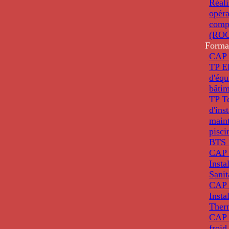
Réali
opéra
comp
(ROC
Forma
CAP 
TP El
d'éq
bâti
TP T
d'ins
main
pisci
BTS 
CAP 
Insta
Sanit
CAP 
Insta
Ther
CAP I
froid