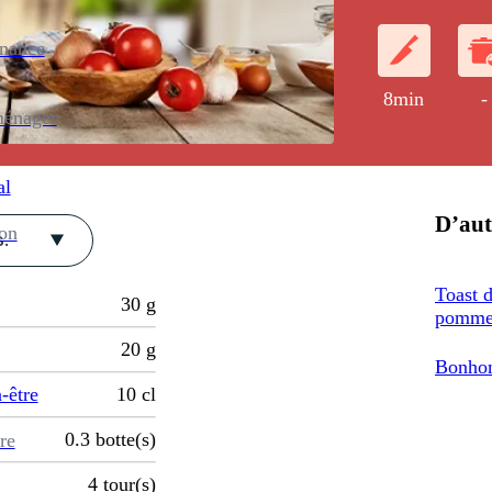
enance
8min
-
ménager
al
D’aut
ion
.
Toast d
30
g
pommes
20
g
Bonhom
-être
10
cl
0.3
botte(s)
re
4
tour(s)