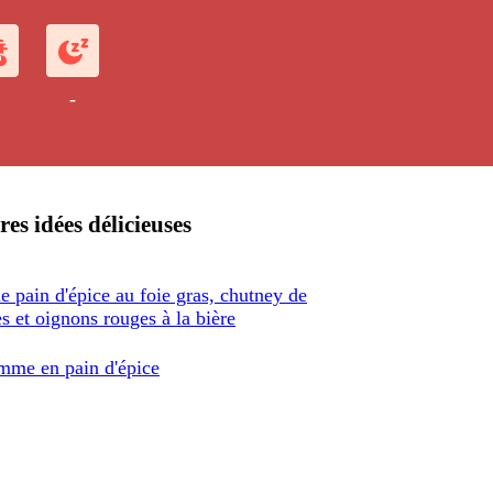
-
res idées délicieuses
e pain d'épice au foie gras, chutney de
 et oignons rouges à la bière
me en pain d'épice