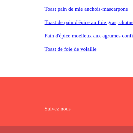
Toast pain de mie anchois-mascarpone
Toast de pain d'épice au foie gras, chu
Pain d'épice moelleux aux agrumes confi
Toast de foie de volaille
Suivez nous !