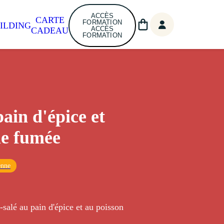
ACCÈS
CARTE
FORMATION
ILDING
ACCÈS
CADEAU
FORMATION
pain d'épice et
le fumée
enne
-salé au pain d'épice et au poisson