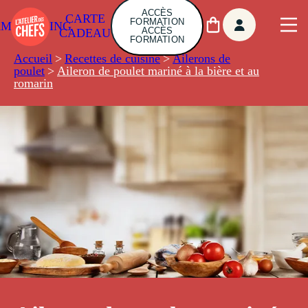
ACCÈS
CARTE
FORMATION
AMBUILDING
ACCÈS
CADEAU
FORMATION
Accueil
>
Recettes de cuisine
>
Ailerons de
poulet
>
Aileron de poulet mariné à la bière et au
romarin