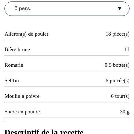
6 pers.
Aileron(s) de poulet
18
pièce(s)
Bière brune
1
l
Romarin
0.5
botte(s)
Sel fin
6
pincée(s)
Moulin à poivre
6
tour(s)
Sucre en poudre
30
g
Descriptif de la recette