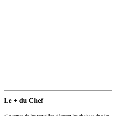
Le + du Chef
«
Le temps de les travailler, déposez les abaisses de pâte