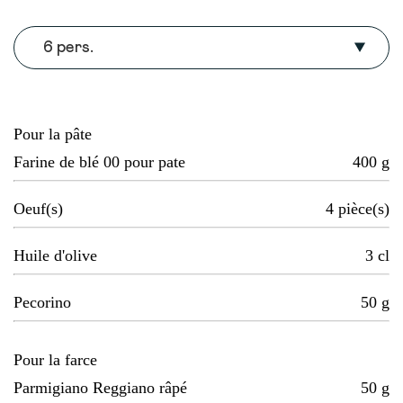
6 pers.
Pour la pâte
Farine de blé 00 pour pate
400
g
Oeuf(s)
4
pièce(s)
Huile d'olive
3
cl
Pecorino
50
g
Pour la farce
Parmigiano Reggiano râpé
50
g