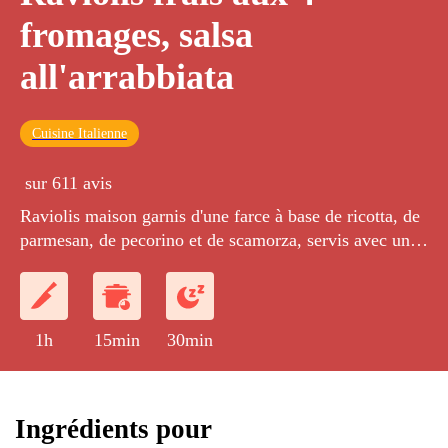
fromages, salsa
all'arrabbiata
Cuisine Italienne
sur 611 avis
Raviolis maison garnis d'une farce à base de ricotta, de
parmesan, de pecorino et de scamorza, servis avec une
sauce all'arrabbiata à base de tomates, de poivrons,
d'ail, de piment et de basilic.
1h
15min
30min
Ingrédients pour