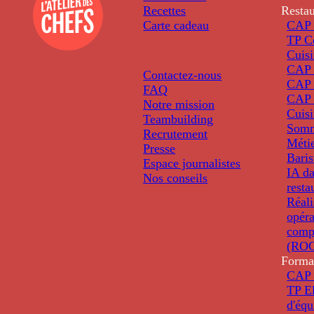
Recettes
Restau
Carte cadeau
CAP 
TP C
Cuis
CAP P
Contactez-nous
CAP 
FAQ
CAP 
Notre mission
Cuis
Teambuilding
Somm
Recrutement
Métie
Presse
Baris
Espace journalistes
IA da
Nos conseils
resta
Réali
opéra
comp
(ROC
Forma
CAP 
TP El
d'éq