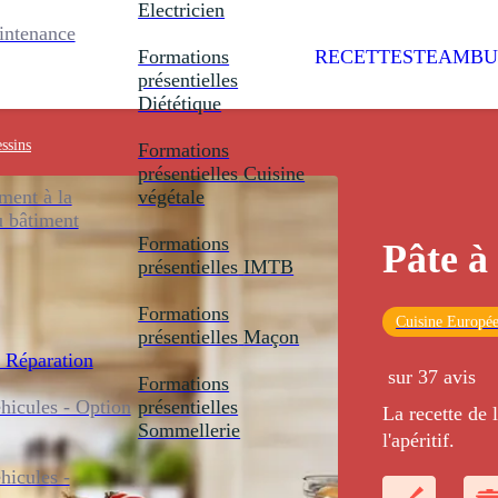
Electricien
intenance
Formations
RECETTES
TEAMBU
présentielles
Diététique
essins
Formations
présentielles
Cuisine
ent à la
végétale
u bâtiment
Formations
Pâte à
présentielles
IMTB
Formations
Cuisine Europé
présentielles
Maçon
 Réparation
sur 37 avis
Formations
icules - Option
présentielles
La recette de 
Sommellerie
l'apéritif.
icules -