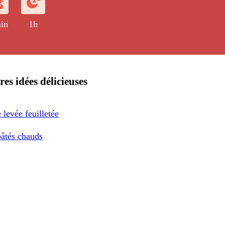
in
1h
res idées délicieuses
 levée feuilletée
pâtés chauds