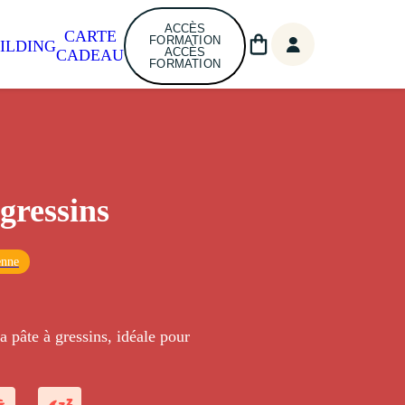
ACCÈS
CARTE
FORMATION
ILDING
ACCÈS
CADEAU
FORMATION
 gressins
enne
la pâte à gressins, idéale pour