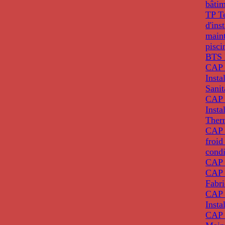
bâti
TP T
d'ins
main
pisci
BTS 
CAP 
Insta
Sanit
CAP 
Insta
Ther
CAP I
froid
condi
CAP 
CAP 
Fabri
CAP 
Insta
CAP 