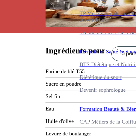
Motocycles
TP Mécanicien de maint
automobile
Technicien Gros Électro
Ingrédients pour
Formations
Santé & Soci
6 pers
BTS Diététique et Nutrit
Farine de blé T55
Diététique du sport
Sucre en poudre
Devenir sophrologue
Sel fin
Eau
Formation
Beauté & Bien
Huile d'olive
CAP Métiers de la Coiffu
Levure de boulanger