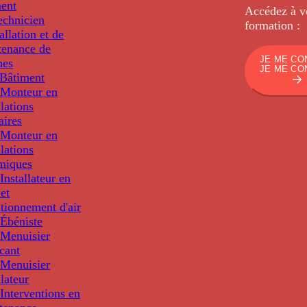
ment
Accédez à v
echnicien
formation :
tallation et de
tenance de
JE ME CO
nes
JE ME CO
Bâtiment
Monteur en
llations
aires
Monteur en
llations
miques
nstallateur en
 et
tionnement d'air
Ébéniste
Menuisier
cant
Menuisier
llateur
Interventions en