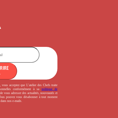
CRIRE
, vous acceptez que L’atelier des Chefs traite
sonnelles conformément à sa
politique de
de vous adresser des actualités, nouveautés et
 Vous pouvez vous désabonner à tout moment
s dans nos e-mails.