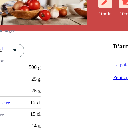
enance
10min
10m
ménager
D’aut
al
.
ion
La pâte
500
g
Petits 
25
g
25
g
15
cl
-être
15
cl
re
14
g