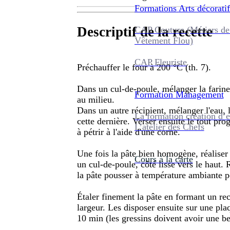
Formations
Arts décoratif
Descriptif de la recette
CAP Couture (Métiers de
Vêtement Flou)
CAP Fleuriste
Préchauffer le four à 200 °C (th. 7).
Dans un cul-de-poule, mélanger la farine,
Formation
Management
au milieu.
Dans un autre récipient, mélanger l'eau, l
La formation création d’e
cette dernière. Verser ensuite le tout pr
L’atelier des Chefs
à pétrir à l'aide d'une corne.
Une fois la pâte bien homogène, réaliser
Cours à la carte
un cul-de-poule, côté lisse vers le haut.
la pâte pousser à température ambiante p
Étaler finement la pâte en formant un rec
largeur. Les disposer ensuite sur une pla
10 min (les gressins doivent avoir une be