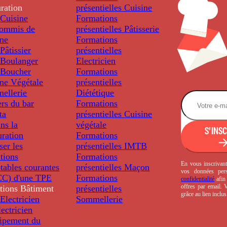
ration
présentielles
Cuisine
Cuisine
Formations
ommis de
présentielles
Pâtisserie
ine
Formations
âtissier
présentielles
Boulanger
Electricien
Boucher
Formations
ine Végétale
présentielles
ellerie
Diététique
rs du bar
Formations
ta
présentielles
Cuisine
ns la
végétale
S'INS
uration
Formations
ser les
présentielles
IMTB
tions
Formations
En vous inscrivant
tables courantes
présentielles
Maçon
vos données per
C) d'une TPE
Formations
confidentialité
afin 
offres par email.
tions
Bâtiment
présentielles
grâce au lien inclu
Electricien
Sommellerie
ectricien
uipement du