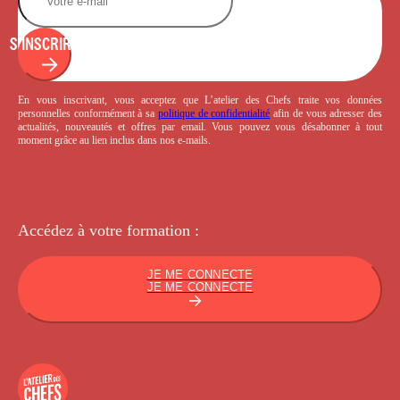
S'INSCRIRE
En vous inscrivant, vous acceptez que L’atelier des Chefs traite vos données
personnelles conformément à sa
politique de confidentialité
afin de vous adresser des
actualités, nouveautés et offres par email. Vous pouvez vous désabonner à tout
moment grâce au lien inclus dans nos e-mails.
Accédez à votre
formation :
JE ME CONNECTE
JE ME CONNECTE