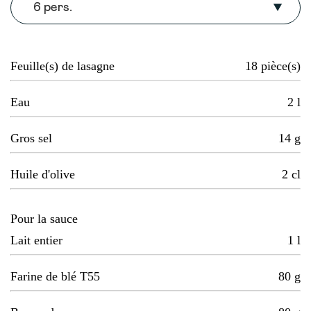
6 pers.
Feuille(s) de lasagne
18
pièce(s)
Eau
2
l
Gros sel
14
g
Huile d'olive
2
cl
Pour la sauce
Lait entier
1
l
Farine de blé T55
80
g