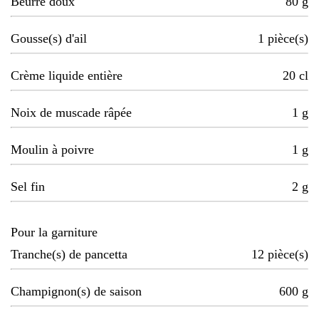
Beurre doux
80
g
Gousse(s) d'ail
1
pièce(s)
Crème liquide entière
20
cl
Noix de muscade râpée
1
g
Moulin à poivre
1
g
Sel fin
2
g
Pour la garniture
Tranche(s) de pancetta
12
pièce(s)
Champignon(s) de saison
600
g