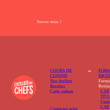
Suivez nous !
COURS DE
FORM
CUISINE
DIGI
Nos Ateliers
Forma
Recettes
Restau
Carte cadeau
CAP 
TP C
Cuis
CAP P
Contactez-nous