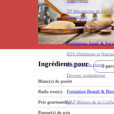
Motocycles
TP Mécanicien de maint
automobile
Technicien Gros Électro
Formations
Santé & Soci
BTS Diététique et Nutrit
Ingrédients pour
Diététique du sport
6 pers
Devenir sophrologue
Blanc(s) de poulet
Formation
Beauté & Bien
Radis rose(s)
CAP Métiers de la Coiffu
Pois gourmand(s)
Pousse(s) de soja