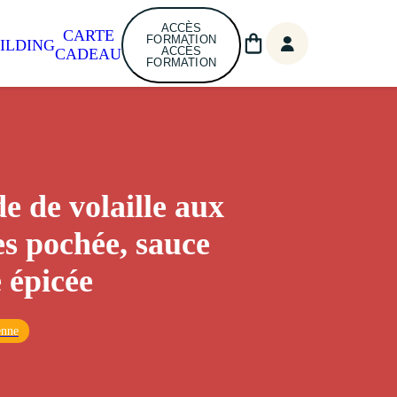
ACCÈS
CARTE
FORMATION
ILDING
ACCÈS
CADEAU
FORMATION
e de volaille aux
s pochée, sauce
 épicée
enne