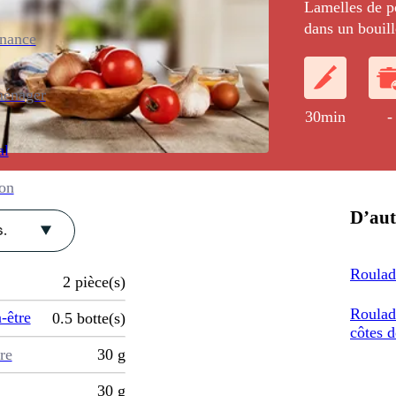
Lamelles de p
dans un bouill
enance
servies avec 
ménager
30min
-
al
ion
D’aut
.
Roulade
2
pièce(s)
Roulade
-être
0.5
botte(s)
côtes d
re
30
g
30
g