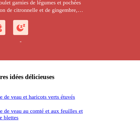
oulet garnies de légumes et pochées
on de citronnelle et de gingembre,
une sauce tomate pimentée.
-
res idées délicieuses
 de veau et haricots verts étuvés
 de veau au comté et aux feuilles et
e blettes