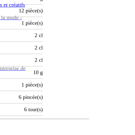
s et créatifs
12
pièce(s)
 la mode -
1
pièce(s)
2
cl
2
cl
2
cl
ntreprise de
10
g
1
pièce(s)
6
pincée(s)
6
tour(s)