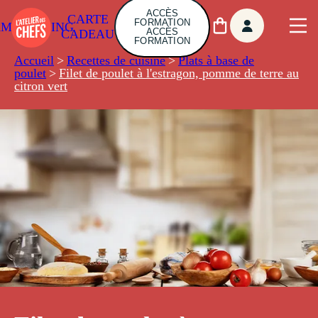
ACCÈS
CARTE
FORMATION
AMBUILDING
ACCÈS
CADEAU
FORMATION
Accueil
>
Recettes de cuisine
>
Plats à base de
poulet
>
Filet de poulet à l'estragon, pomme de terre au
citron vert