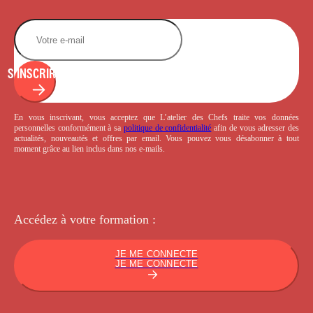
S'INSCRIRE
En vous inscrivant, vous acceptez que L’atelier des Chefs traite vos données
personnelles conformément à sa
politique de confidentialité
afin de vous adresser des
actualités, nouveautés et offres par email. Vous pouvez vous désabonner à tout
moment grâce au lien inclus dans nos e-mails.
Accédez à votre
formation :
JE ME CONNECTE
JE ME CONNECTE