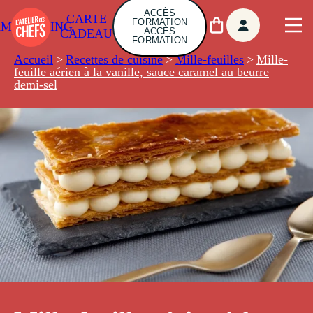
ACCÈS
CARTE
FORMATION
AMBUILDING
ACCÈS
CADEAU
FORMATION
Accueil
>
Recettes de cuisine
>
Mille-feuilles
>
Mille-
feuille aérien à la vanille, sauce caramel au beurre
demi-sel