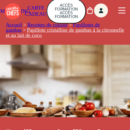
ACCÈS
CARTE
FORMATION
AMBUILDING
ACCÈS
CADEAU
FORMATION
Accueil
>
Recettes de cuisine
>
Papillotes de
gambas
>
Papillote cristalline de gambas à la citronnelle
et au lait de coco