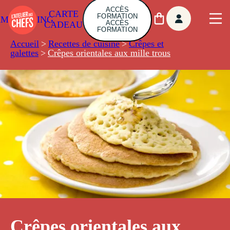
ACCÈS
CARTE
FORMATION
AMBUILDING
ACCÈS
CADEAU
FORMATION
Accueil
>
Recettes de cuisine
>
Crêpes et
galettes
>
Crêpes orientales aux mille trous
Crêpes orientales aux