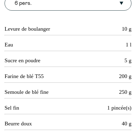
6 pers.
Levure de boulanger
10
g
Eau
1
l
Sucre en poudre
5
g
Farine de blé T55
200
g
Semoule de blé fine
250
g
Sel fin
1
pincée(s)
Beurre doux
40
g