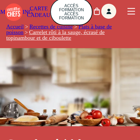
ACCÈS
CARTE
FORMATION
AMBUILDING
ACCÈS
CADEAU
FORMATION
Accueil
>
Recettes de cuisine
>
Plats à base de
poisson
>
Carrelet rôti à la sauge, écrasé de
topinambour et de ciboulette