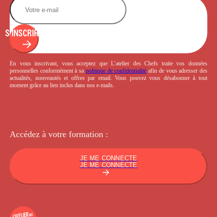
S'INSCRIRE
En vous inscrivant, vous acceptez que L’atelier des Chefs traite vos données
personnelles conformément à sa
politique de confidentialité
afin de vous adresser des
actualités, nouveautés et offres par email. Vous pouvez vous désabonner à tout
moment grâce au lien inclus dans nos e-mails.
Accédez à votre
formation :
JE ME CONNECTE
JE ME CONNECTE