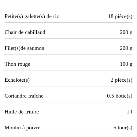
Petite(s) galette(s) de riz
18
pièce(s)
Chair de cabillaud
200
g
Filet(s)de saumon
200
g
Thon rouge
100
g
Echalote(s)
2
pièce(s)
Coriandre fraîche
0.5
botte(s)
Huile de friture
1
l
Moulin à poivre
6
tour(s)