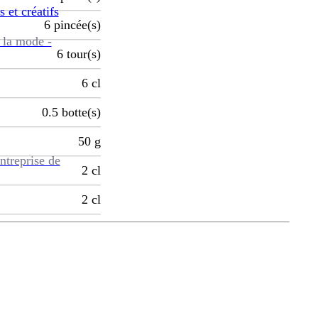
s et créatifs
6
pincée(s)
 la mode -
6
tour(s)
6
cl
0.5
botte(s)
50
g
ntreprise de
2
cl
2
cl