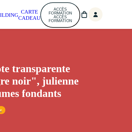
ACCÈS
CARTE
FORMATION
ILDING
ACCÈS
CADEAU
FORMATION
ote transparente
re noir", julienne
umes fondants
ue