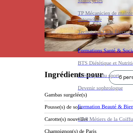
Motocycles
TP Mécanicien de maint
automobile
Technicien Gros Électro
Formations
Santé & Soci
BTS Diététique et Nutrit
Ingrédients pour
Diététique du sport
6 pers
Devenir sophrologue
Gambas surgelée(s)
Formation
Beauté & Bien
Pousse(s) de soja
CAP Métiers de la Coiffu
Carotte(s) nouvelles
Champignon(s) de Paris