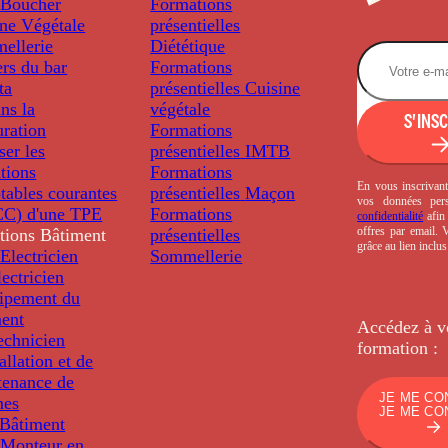
Boucher
Formations
ine Végétale
présentielles
ellerie
Diététique
rs du bar
Formations
ta
présentielles
Cuisine
ns la
végétale
S'INS
uration
Formations
ser les
présentielles
IMTB
tions
Formations
En vous inscrivant
tables courantes
présentielles
Maçon
vos données per
C) d'une TPE
Formations
confidentialité
afin 
offres par email.
tions
Bâtiment
présentielles
grâce au lien inclu
Electricien
Sommellerie
ectricien
uipement du
ment
Accédez à v
echnicien
formation :
tallation et de
tenance de
JE ME CO
nes
JE ME CO
Bâtiment
Monteur en