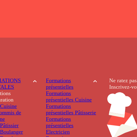
ATIONS
Formations
Ne ratez pas
TALES
présentielles
Inscrivez-vo
tions
Formations
ration
présentielles
Cuisine
Cuisine
Formations
ommis de
présentielles
Pâtisserie
ine
Formations
âtissier
présentielles
Boulanger
Electricien