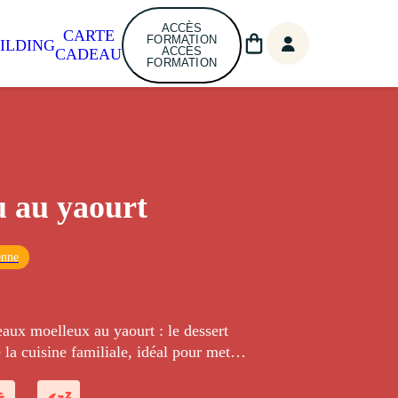
ACCÈS
CARTE
FORMATION
ILDING
ACCÈS
CADEAU
FORMATION
 au yaourt
enne
eaux moelleux au yaourt : le dessert
e la cuisine familiale, idéal pour mettre
a cuisine !