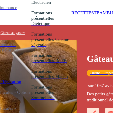
Electricien
intenance
Formations
RECETTES
TEAMBU
présentielles
Diététique
Gâteau au yaourt
Formations
présentielles
Cuisine
ent à la
végétale
u bâtiment
Formations
Gâteau
présentielles
IMTB
Formations
Cuisine Europé
présentielles
Maçon
 Réparation
sur 1067 avis
Formations
icules - Option
présentielles
Des petits gât
Sommellerie
traditionnel d
les enfants à l
icules -