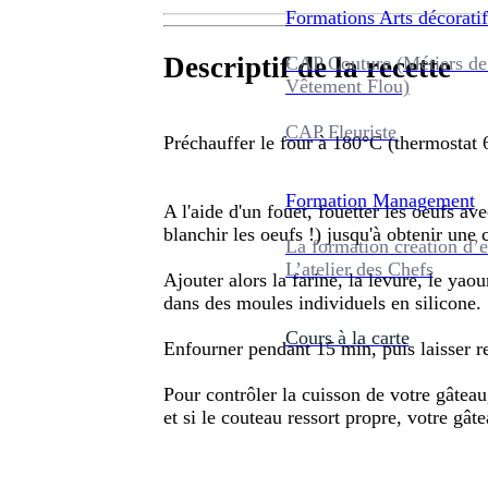
Formations
Arts décoratif
Descriptif de la recette
CAP Couture (Métiers de
Vêtement Flou)
CAP Fleuriste
Préchauffer le four à 180°C (thermostat 
Formation
Management
A l'aide d'un fouet, fouetter les oeufs av
blanchir les oeufs !) jusqu'à obtenir une
La formation création d’e
L’atelier des Chefs
Ajouter alors la farine, la levure, le yaou
dans des moules individuels en silicone.
Cours à la carte
Enfourner pendant 15 min, puis laisser r
Pour contrôler la cuisson de votre gâteau
et si le couteau ressort propre, votre gâte