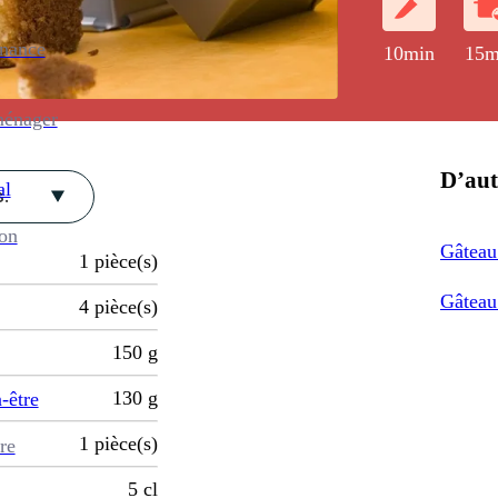
enance
10min
15m
ménager
D’aut
al
.
ion
Gâteau
1
pièce(s)
Gâteau
4
pièce(s)
150
g
130
g
-être
1
pièce(s)
re
5
cl