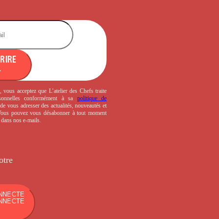
CRIRE
, vous acceptez que L’atelier des Chefs traite
sonnelles conformément à sa
politique de
de vous adresser des actualités, nouveautés et
 Vous pouvez vous désabonner à tout moment
s dans nos e-mails.
otre
NNECTE
NNECTE