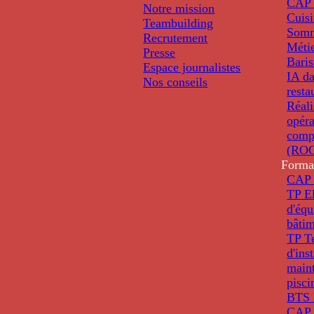
CAP 
Notre mission
Cuis
Teambuilding
Somm
Recrutement
Métie
Presse
Baris
Espace journalistes
IA da
Nos conseils
resta
Réali
opéra
comp
(ROC
Forma
CAP 
TP El
d'éq
bâti
TP T
d'ins
main
pisci
BTS 
CAP 