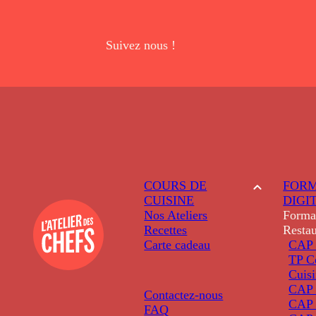
Suivez nous !
COURS DE
FORM
CUISINE
DIGI
Nos Ateliers
Forma
Recettes
Restau
Carte cadeau
CAP 
TP C
Cuis
CAP P
Contactez-nous
CAP 
FAQ