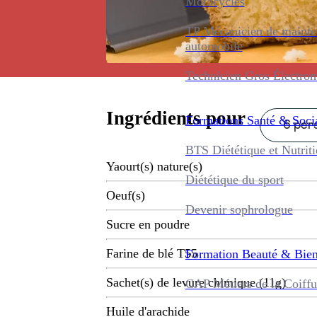
Motocycles
TP Mécanicien de maint
automobile
Technicien Gros Électro
Ingrédients pour
Formations
Santé & Soci
6 pers
BTS Diététique et Nutrit
Yaourt(s) nature(s)
Diététique du sport
Oeuf(s)
Devenir sophrologue
Sucre en poudre
Farine de blé T55
Formation
Beauté & Bien
Sachet(s) de levure chimique (11g)
CAP Métiers de la Coiffu
Huile d'arachide