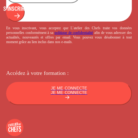
S'INSCRIRE
En vous inscrivant, vous acceptez que L’atelier des Chefs traite vos données
personnelles conformément à sa
politique de confidentialité
afin de vous adresser des
actualités, nouveautés et offres par email. Vous pouvez vous désabonner à tout
moment grâce au lien inclus dans nos e-mails.
Accédez à votre
formation :
JE ME CONNECTE
JE ME CONNECTE