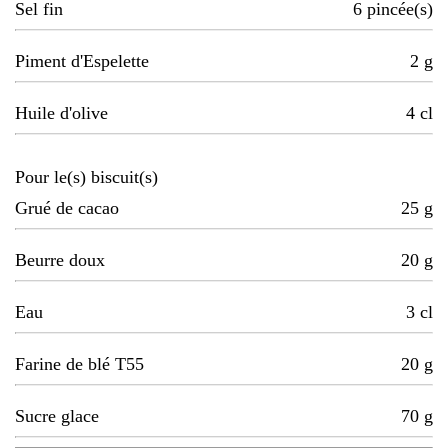
Sel fin
6
pincée(s)
Piment d'Espelette
2
g
Huile d'olive
4
cl
Pour le(s) biscuit(s)
Grué de cacao
25
g
Beurre doux
20
g
Eau
3
cl
Farine de blé T55
20
g
Sucre glace
70
g