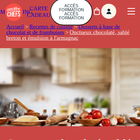
ACCÈS
CARTE
FORMATION
AMBUILDING
ACCÈS
CADEAU
FORMATION
Accueil
>
Recettes de cuisine
>
Desserts à base de
chocolat et de framboises
>
Onctueux chocolaté, sablé
breton et émulsion à l'armagnac