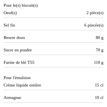
Pour le(s) biscuit(s)
Oeuf(s)
2
pièce(s)
Sel fin
6
pincée(s)
Beurre doux
80
g
Sucre en poudre
70
g
Farine de blé T55
110
g
Pour l'émulsion
Crème liquide entière
15
cl
Armagnac
10
cl