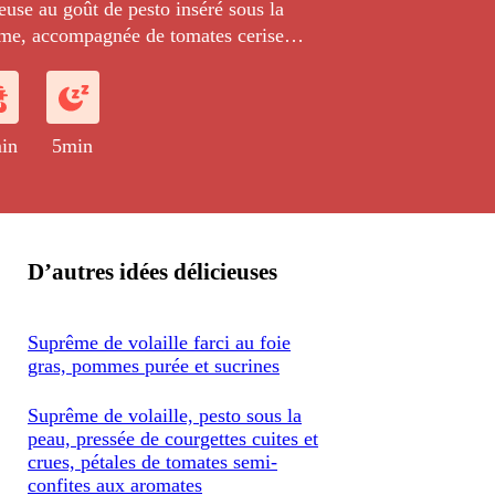
euse au goût de pesto inséré sous la
me, accompagnée de tomates cerises
el et vinaigre balsamique, de pousses
es dans le jus des tomates, servi avec
pommes de terre simplement écrasées
in
5min
D’autres idées délicieuses
Suprême de volaille farci au foie
gras, pommes purée et sucrines
Suprême de volaille, pesto sous la
peau, pressée de courgettes cuites et
crues, pétales de tomates semi-
confites aux aromates