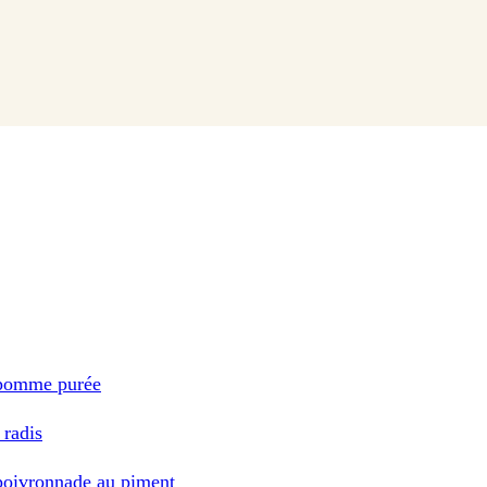
, pomme purée
 radis
 poivronnade au piment