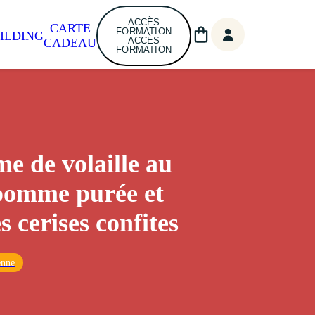
ACCÈS
CARTE
FORMATION
ILDING
ACCÈS
CADEAU
FORMATION
e de volaille au
pomme purée et
s cerises confites
enne