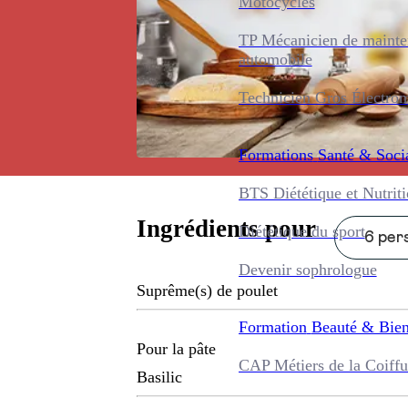
Motocycles
TP Mécanicien de maint
automobile
Technicien Gros Électro
Formations
Santé & Soci
BTS Diététique et Nutrit
Ingrédients pour
Diététique du sport
6 pers
Devenir sophrologue
Suprême(s) de poulet
Formation
Beauté & Bien
Pour la pâte
CAP Métiers de la Coiffu
Basilic