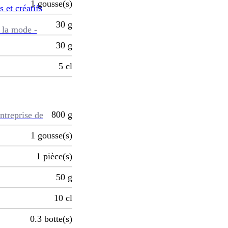
1
gousse(s)
s et créatifs
30
g
 la mode -
30
g
5
cl
800
g
ntreprise de
1
gousse(s)
1
pièce(s)
50
g
10
cl
0.3
botte(s)