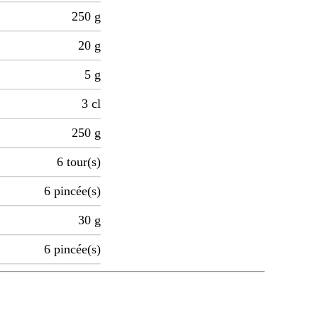
250
g
20
g
5
g
3
cl
250
g
6
tour(s)
6
pincée(s)
30
g
6
pincée(s)