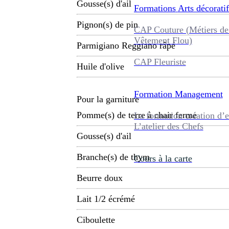
Gousse(s) d'ail
Formations
Arts décoratif
Pignon(s) de pin
CAP Couture (Métiers de
Vêtement Flou)
Parmigiano Reggiano râpé
CAP Fleuriste
Huile d'olive
Formation
Management
Pour la garniture
Pomme(s) de terre à chair ferme
La formation création d’e
L’atelier des Chefs
Gousse(s) d'ail
Branche(s) de thym
Cours à la carte
Beurre doux
Lait 1/2 écrémé
Ciboulette