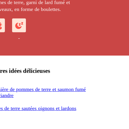
s de terre, garni de lard fumé et
veaux, en forme de boulettes.
-
res idées délicieuses
ère de pommes de terre et saumon fumé
riandre
 de terre sautées oignons et lardons