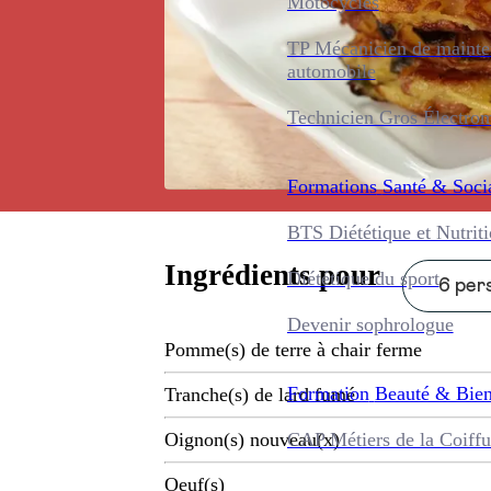
Motocycles
TP Mécanicien de maint
automobile
Technicien Gros Électro
Formations
Santé & Soci
BTS Diététique et Nutrit
Ingrédients pour
Diététique du sport
6 pers
Devenir sophrologue
Pomme(s) de terre à chair ferme
Formation
Beauté & Bien
Tranche(s) de lard fumé
CAP Métiers de la Coiffu
Oignon(s) nouveau(x)
Oeuf(s)