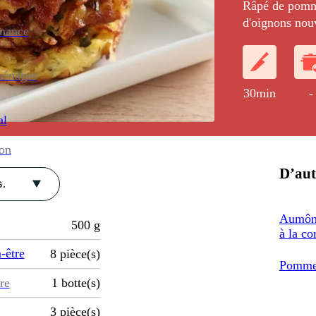
Râpé de pomme
d'oignons nou
enance
ménager
30min
-
al
ion
D’aut
.
Aumôni
500
g
à la co
-être
8
pièce(s)
Pommes
re
1
botte(s)
3
pièce(s)