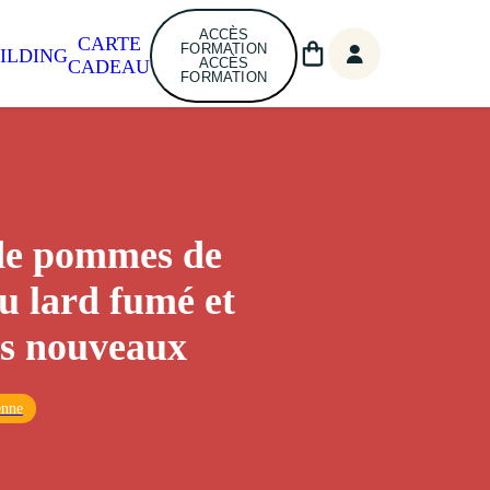
ACCÈS
CARTE
FORMATION
ILDING
ACCÈS
CADEAU
FORMATION
de pommes de
au lard fumé et
s nouveaux
enne