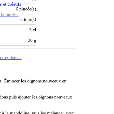
s et créatifs
6
pincée(s)
 la mode -
6
tour(s)
3
cl
30
g
ntreprise de
ons. Émincer les oignons nouveaux en
rdons puis ajouter les oignons nouveaux
r à la mandoline, puis les mélanger avec