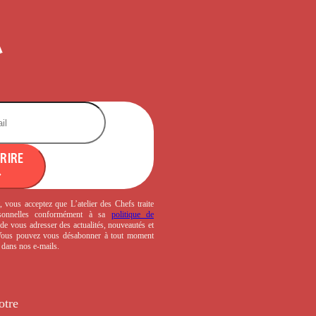
CRIRE
, vous acceptez que L’atelier des Chefs traite
sonnelles conformément à sa
politique de
de vous adresser des actualités, nouveautés et
 Vous pouvez vous désabonner à tout moment
s dans nos e-mails.
otre