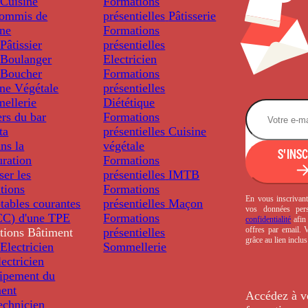
Cuisine
Formations
ommis de
présentielles
Pâtisserie
ine
Formations
âtissier
présentielles
Boulanger
Electricien
Boucher
Formations
ine Végétale
présentielles
ellerie
Diététique
rs du bar
Formations
ta
présentielles
Cuisine
ns la
végétale
S'INS
uration
Formations
ser les
présentielles
IMTB
tions
Formations
En vous inscrivant
tables courantes
présentielles
Maçon
vos données per
C) d'une TPE
Formations
confidentialité
afin 
offres par email.
tions
Bâtiment
présentielles
grâce au lien inclu
Electricien
Sommellerie
ectricien
uipement du
ment
Accédez à v
echnicien