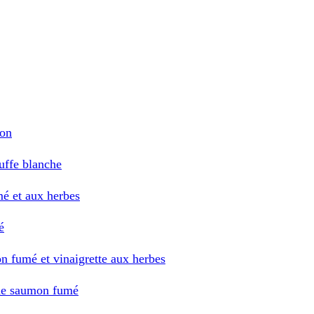
gon
uffe blanche
é et aux herbes
é
n fumé et vinaigrette aux herbes
de saumon fumé