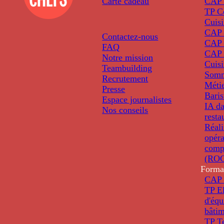
Carte cadeau
CAP 
TP C
Cuis
CAP P
Contactez-nous
CAP 
FAQ
CAP 
Notre mission
Cuis
Teambuilding
Somm
Recrutement
Métie
Presse
Baris
Espace journalistes
IA da
Nos conseils
resta
Réali
opéra
comp
(ROC
Forma
CAP 
TP El
d'éq
bâti
TP T