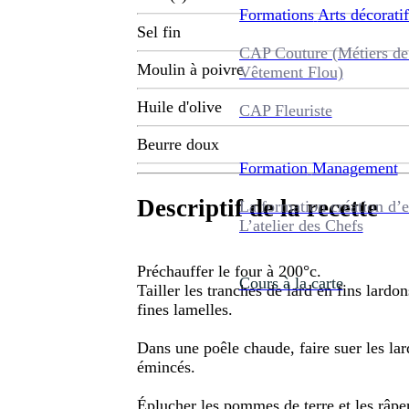
Formations
Arts décoratif
Sel fin
CAP Couture (Métiers de
Moulin à poivre
Vêtement Flou)
Huile d'olive
CAP Fleuriste
Beurre doux
Formation
Management
Descriptif de la recette
La formation création d’e
L’atelier des Chefs
Préchauffer le four à 200°c.
Cours à la carte
Tailler les tranches de lard en fins lard
fines lamelles.
Dans une poêle chaude, faire suer les la
émincés.
Éplucher les pommes de terre et les râpe