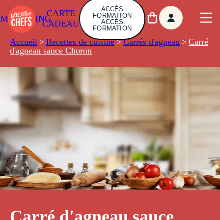
ACCÈS
CARTE
FORMATION
AMBUILDING
ACCÈS
CADEAU
FORMATION
Accueil
>
Recettes de cuisine
>
Carrés d'agneau
>
Carré
d'agneau sauce Choron
Carré d'agneau sauce