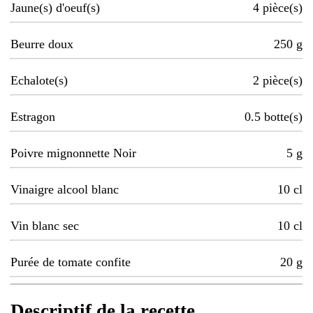
Jaune(s) d'oeuf(s)
4
pièce(s)
Beurre doux
250
g
Echalote(s)
2
pièce(s)
Estragon
0.5
botte(s)
Poivre mignonnette Noir
5
g
Vinaigre alcool blanc
10
cl
Vin blanc sec
10
cl
Purée de tomate confite
20
g
Descriptif de la recette