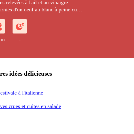
s relevées à l'ail et au vinaigre
rnies d'un oeuf au blanc à peine cuit
quide.
in
-
res idées délicieuses
estivale à l'italienne
ves crues et cuites en salade