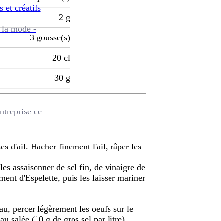
s et créatifs
2
g
 la mode -
3
gousse(s)
20
cl
30
g
ntreprise de
es d'ail. Hacher finement l'ail, râper les
 les assaisonner de sel fin, de vinaigre de
ment d'Espelette, puis les laisser mariner
au, percer légèrement les oeufs sur le
au salée (10 g de gros sel par litre)