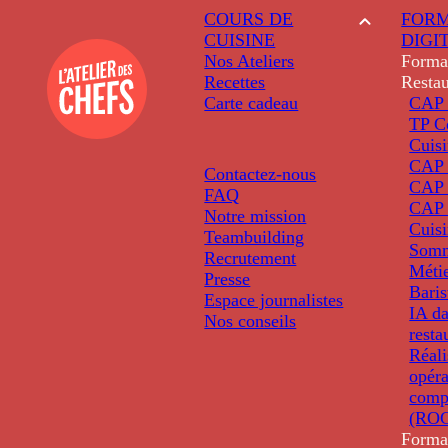
COURS DE
FORM
CUISINE
DIGI
Nos Ateliers
Forma
Recettes
Restau
Carte cadeau
CAP 
TP C
Cuis
CAP P
Contactez-nous
CAP 
FAQ
CAP 
Notre mission
Cuis
Teambuilding
Somm
Recrutement
Métie
Presse
Baris
Espace journalistes
IA da
Nos conseils
resta
Réali
opéra
comp
(ROC
Forma