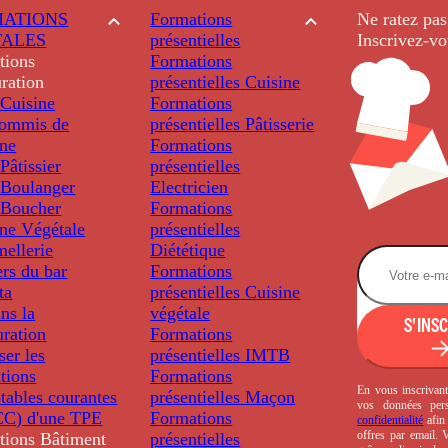
ATIONS
Formations
Ne ratez pas
TALES
présentielles
Inscrivez-vo
tions
Formations
ration
présentielles
Cuisine
Cuisine
Formations
ommis de
présentielles
Pâtisserie
ine
Formations
âtissier
présentielles
Boulanger
Electricien
Boucher
Formations
ine Végétale
présentielles
ellerie
Diététique
rs du bar
Formations
ta
présentielles
Cuisine
ns la
végétale
S'INS
uration
Formations
ser les
présentielles
IMTB
tions
Formations
En vous inscrivant
tables courantes
présentielles
Maçon
vos données per
C) d'une TPE
Formations
confidentialité
afin 
offres par email.
tions
Bâtiment
présentielles