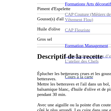
Formations
Arts décoratif
Piment d'Espelette
CAP Couture (Métiers de
Gousse(s) d'ail
Vêtement Flou)
Huile d'olive
CAP Fleuriste
Gros sel
Formation
Management
Descriptif de la recette
La formation création d’e
L’atelier des Chefs
Éplucher les betteraves crues et les gouss
Cours à la carte
betteraves.
Mettre les betteraves et l'ail dans un bol,
balsamique blanc, d'huile d'olive et de pi
pendant 30 min.
Avec une aiguille ou la pointe d'un coute
côté le plus arrondi. Les cuire dans une e