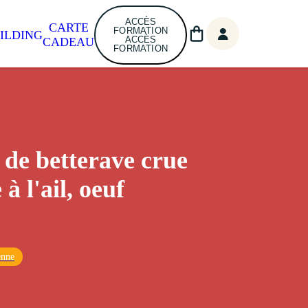
ACCÈS
CARTE
FORMATION
ILDING
ACCÈS
CADEAU
FORMATION
 de betterave crue
 à l'ail, oeuf
enne