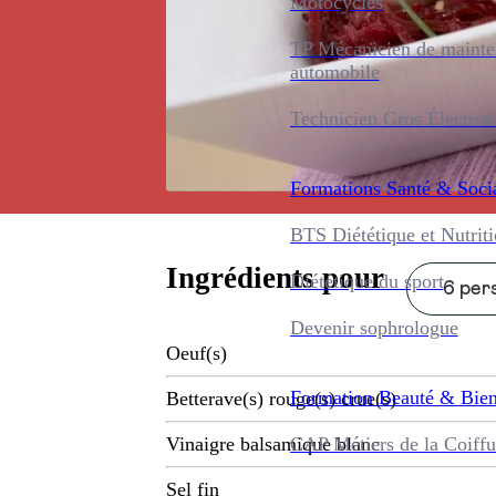
Motocycles
TP Mécanicien de maint
automobile
Technicien Gros Électro
Formations
Santé & Soci
BTS Diététique et Nutrit
Ingrédients pour
Diététique du sport
6 pers
Devenir sophrologue
Oeuf(s)
Formation
Beauté & Bien
Betterave(s) rouge(s) crue(s)
CAP Métiers de la Coiffu
Vinaigre balsamique blanc
Sel fin