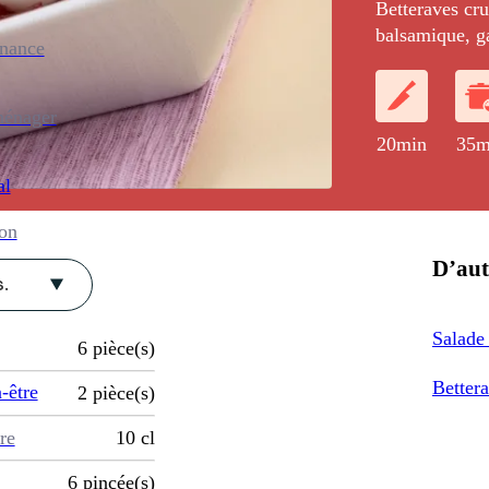
Betteraves crue
balsamique, ga
enance
et au jaune li
ménager
20min
35m
al
ion
D’aut
.
Salade 
6
pièce(s)
Bettera
-être
2
pièce(s)
re
10
cl
6
pincée(s)