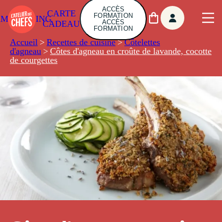
ACCÈS
CARTE
FORMATION
AMBUILDING
ACCÈS
CADEAU
FORMATION
Accueil
>
Recettes de cuisine
>
Côtelettes
d'agneau
>
Côtes d'agneau en croûte de lavande, cocotte
de courgettes