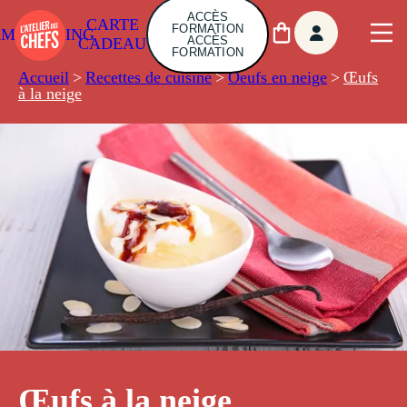
ACCÈS
CARTE
FORMATION
AMBUILDING
ACCÈS
CADEAU
FORMATION
Accueil
>
Recettes de cuisine
>
Oeufs en neige
>
Œufs
à la neige
Œufs à la neige