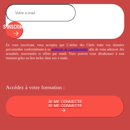
S'INSCRIRE
En vous inscrivant, vous acceptez que L’atelier des Chefs traite vos données
personnelles conformément à sa
politique de confidentialité
afin de vous adresser des
actualités, nouveautés et offres par email. Vous pouvez vous désabonner à tout
moment grâce au lien inclus dans nos e-mails.
Accédez à votre
formation :
JE ME CONNECTE
JE ME CONNECTE