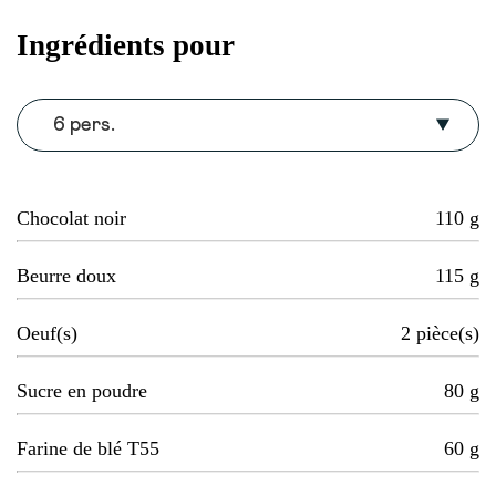
Ingrédients pour
6 pers.
Chocolat noir
110
g
Beurre doux
115
g
Oeuf(s)
2
pièce(s)
Sucre en poudre
80
g
Farine de blé T55
60
g