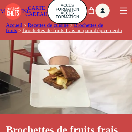
ACCÈS
CARTE
FORMATION
AMBUILDING
ACCÈS
CADEAU
FORMATION
Accueil
>
Recettes de cuisine
>
Brochettes de
fruits
>
Brochettes de fruits frais au pain d'épice perdu
Brochettes de fruits frais