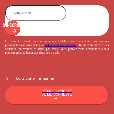
S'INSCRIRE
En vous inscrivant, vous acceptez que L’atelier des Chefs traite vos données
personnelles conformément à sa
politique de confidentialité
afin de vous adresser des
actualités, nouveautés et offres par email. Vous pouvez vous désabonner à tout
moment grâce au lien inclus dans nos e-mails.
Accédez à votre
formation :
JE ME CONNECTE
JE ME CONNECTE