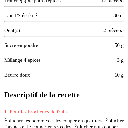
Tranche(s) de pain d'épices
12
pièce(s)
Lait 1/2 écrémé
30
cl
Oeuf(s)
2
pièce(s)
Sucre en poudre
50
g
Mélange 4 épices
3
g
Beurre doux
60
g
Descriptif de la recette
1
.
Pour les brochettes de fruits
Éplucher les pommes et les couper en quartiers. Éplucher
l'ananas et le couper en gros dés. Éplucher puis couper