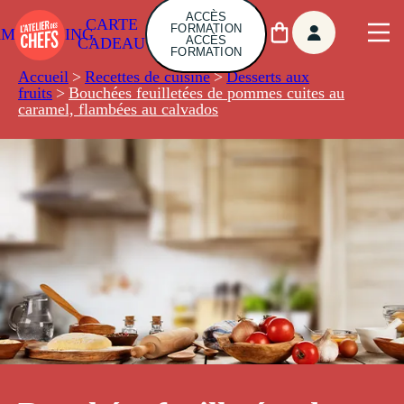
ACCÈS
CARTE
FORMATION
AMBUILDING
ACCÈS
CADEAU
FORMATION
Accueil
>
Recettes de cuisine
>
Desserts aux
fruits
>
Bouchées feuilletées de pommes cuites au
caramel, flambées au calvados