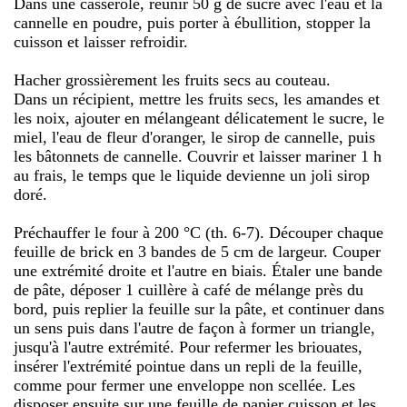
Dans une casserole, réunir 50 g de sucre avec l'eau et la
cannelle en poudre, puis porter à ébullition, stopper la
cuisson et laisser refroidir.
Hacher grossièrement les fruits secs au couteau.
Dans un récipient, mettre les fruits secs, les amandes et
les noix, ajouter en mélangeant délicatement le sucre, le
miel, l'eau de fleur d'oranger, le sirop de cannelle, puis
les bâtonnets de cannelle. Couvrir et laisser mariner 1 h
au frais, le temps que le liquide devienne un joli sirop
doré.
Préchauffer le four à 200 °C (th. 6-7). Découper chaque
feuille de brick en 3 bandes de 5 cm de largeur. Couper
une extrémité droite et l'autre en biais. Étaler une bande
de pâte, déposer 1 cuillère à café de mélange près du
bord, puis replier la feuille sur la pâte, et continuer dans
un sens puis dans l'autre de façon à former un triangle,
jusqu'à l'autre extrémité. Pour refermer les briouates,
insérer l'extrémité pointue dans un repli de la feuille,
comme pour fermer une enveloppe non scellée. Les
disposer ensuite sur une feuille de papier cuisson et les