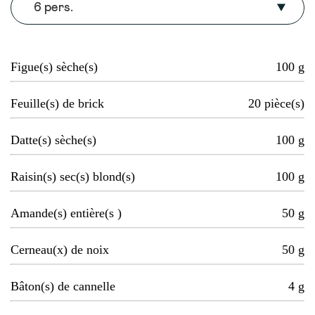
6 pers.
Figue(s) sèche(s)
100
g
Feuille(s) de brick
20
pièce(s)
Datte(s) sèche(s)
100
g
Raisin(s) sec(s) blond(s)
100
g
Amande(s) entière(s )
50
g
Cerneau(x) de noix
50
g
Bâton(s) de cannelle
4
g