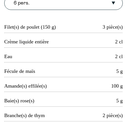
6 pers.
Filet(s) de poulet (150 g)
3
pièce(s)
Crème liquide entière
2
cl
Eau
2
cl
Fécule de maïs
5
g
Amande(s) effilée(s)
100
g
Baie(s) rose(s)
5
g
Branche(s) de thym
2
pièce(s)