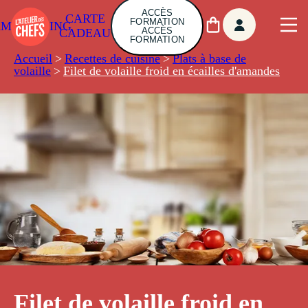
ACCÈS
CARTE
FORMATION
AMBUILDING
ACCÈS
CADEAU
FORMATION
Accueil
>
Recettes de cuisine
>
Plats à base de
volaille
>
Filet de volaille froid en écailles d'amandes
Filet de volaille froid en