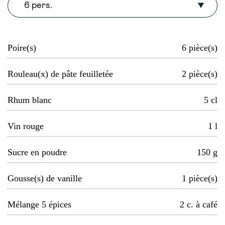
6 pers.
Poire(s)
6
pièce(s)
Rouleau(x) de pâte feuilletée
2
pièce(s)
Rhum blanc
5
cl
Vin rouge
1
l
Sucre en poudre
150
g
Gousse(s) de vanille
1
pièce(s)
Mélange 5 épices
2
c. à café