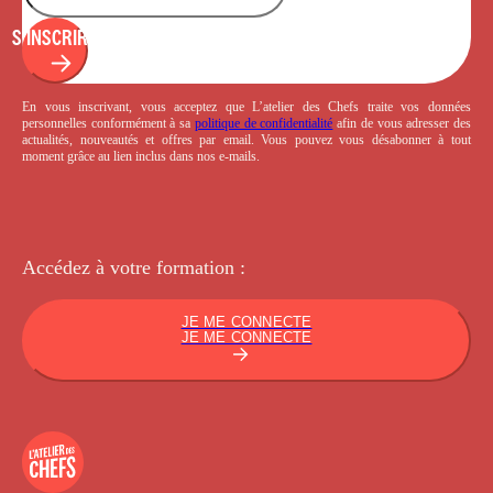
S'INSCRIRE
En vous inscrivant, vous acceptez que L’atelier des Chefs traite vos données
personnelles conformément à sa
politique de confidentialité
afin de vous adresser des
actualités, nouveautés et offres par email. Vous pouvez vous désabonner à tout
moment grâce au lien inclus dans nos e-mails.
Accédez à votre
formation :
JE ME CONNECTE
JE ME CONNECTE