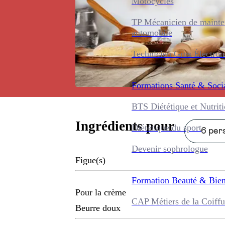
Motocycles
TP Mécanicien de maint
automobile
Technicien Gros Électro
Formations
Santé & Soci
BTS Diététique et Nutrit
Ingrédients pour
Diététique du sport
6 pers
Devenir sophrologue
Figue(s)
Formation
Beauté & Bien
Pour la crème
CAP Métiers de la Coiffu
Beurre doux