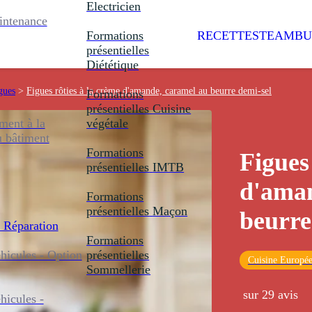
Electricien
intenance
Formations
RECETTES
TEAMBU
présentielles
Diététique
gues
>
Figues rôties à la crème d'amande, caramel au beurre demi-sel
Formations
présentielles
Cuisine
ent à la
végétale
u bâtiment
Formations
Figues
présentielles
IMTB
d'aman
Formations
présentielles
Maçon
beurre
 Réparation
Formations
icules - Option
présentielles
Cuisine Europé
Sommellerie
sur 29 avis
icules -