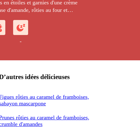
 en étoiles et garnies d'une crème
se d'amande, rôties au four et
d'un caramel au beurre salé.
-
D’autres idées délicieuses
Figues rôties au caramel de framboises,
sabayon mascarpone
Prunes rôties au caramel de framboises,
crumble d'amandes