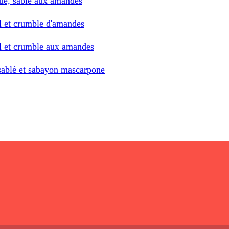
que, sablé aux amandes
el et crumble d'amandes
el et crumble aux amandes
 sablé et sabayon mascarpone