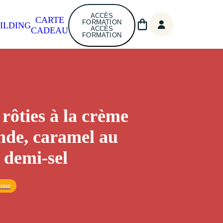
ACCÈS
CARTE
FORMATION
ILDING
ACCÈS
CADEAU
FORMATION
 rôties à la crème
de, caramel au
 demi-sel
enne