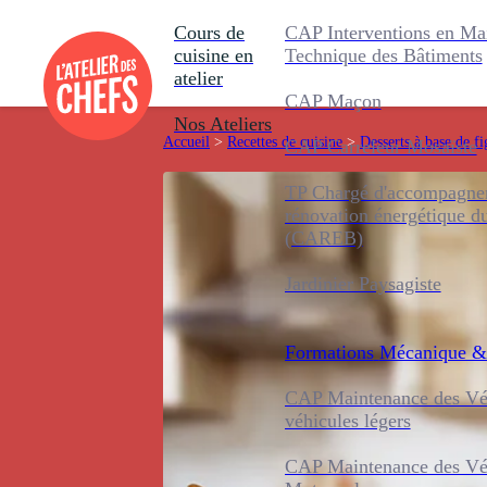
Cours de
CAP Interventions en Ma
cuisine en
Technique des Bâtiments
atelier
CAP Maçon
Nos Ateliers
Accueil
>
Recettes de cuisine
>
Desserts à base de fi
CAP Carreleur Mosaïste
TP Chargé d'accompagnem
rénovation énergétique d
(CAREB)
Jardinier Paysagiste
Formations
Mécanique &
CAP Maintenance des Véh
véhicules légers
CAP Maintenance des Véh