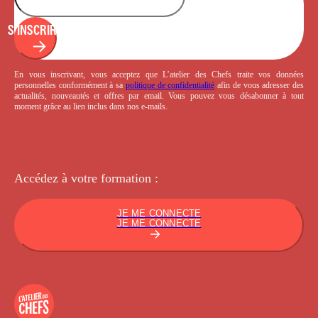
S'INSCRIRE
En vous inscrivant, vous acceptez que L’atelier des Chefs traite vos données
personnelles conformément à sa
politique de confidentialité
afin de vous adresser des
actualités, nouveautés et offres par email. Vous pouvez vous désabonner à tout
moment grâce au lien inclus dans nos e-mails.
Accédez à votre
formation :
JE ME CONNECTE
JE ME CONNECTE