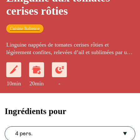
cerises rôties
Cuisine Italienne
Linguine nappées de tomates cerises rôties et
légèrement confites, relevées d’ail et sublimées par un
jus corsé à l’huile d’olive. Finition au basilic frais pour
une touche végétale élégante.
10min
20min
-
Ingrédients pour
4 pers.